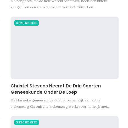
De zangeres, die de hele wereld rondtoert, heeft een unieke
zangstijl en een stem die voedt, verbindt, zuivert en…
GEZONDHEID
Christel Stevens Neemt De Drie Soorten
Geneeskunde Onder De Loep
De klassieke geneeskunde doet voornamelijk aan acute
ziekenzorg
Chronische ziekenzorg werkt voornamelijk met
…
GEZONDHEID