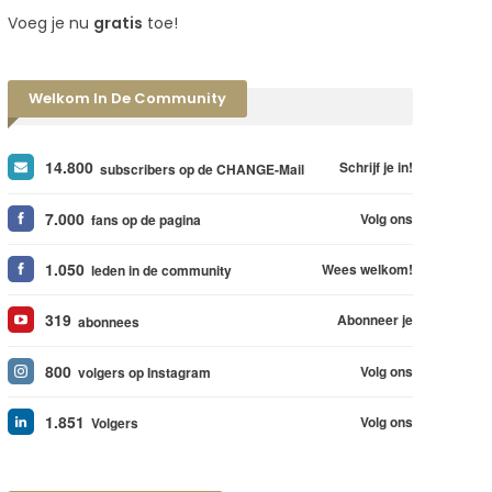
Voeg je nu
gratis
toe!
Welkom In De Community
14.800
Schrijf je in!
subscribers op de CHANGE-Mail
7.000
Volg ons
fans op de pagina
1.050
Wees welkom!
leden in de community
319
Abonneer je
abonnees
800
Volg ons
volgers op Instagram
1.851
Volg ons
Volgers