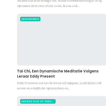
Als kind was ik de mollige zus. Ik had voortdurend honger of op
zijn minst zin in eten of iets zoets. Ik was ook…
GEZONDHEID
Tai Chi, Een Dynamische Meditatie Volgens
Leraar Eddy Present
Eddy Present is een tai chi-leraar (of taijiquan, zoals hij het zelf
noemt en schrijft) die zijn inzichten en…
ANDERE KIJK OP GEZONDHEID