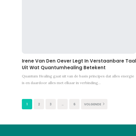
Irene Van Den Oever Legt In Verstaanbare Taa
Uit Wat Quantumhealing Betekent
Quantum Healing gaat uit van de basis principes dat alles energie
is en daardoor alles met elkaar in verbinding
…
1
2
3
…
6
VOLGENDE