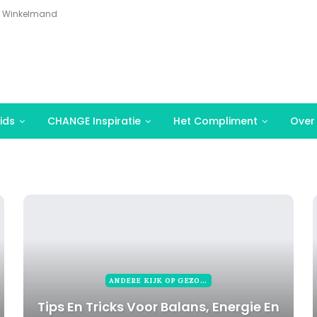
Winkelmand
ids
CHANGE Inspiratie
Het Compliment
Over
ANDERE KIJK OP GEZONDHEID
Tips En Tricks Voor Balans, Energie En