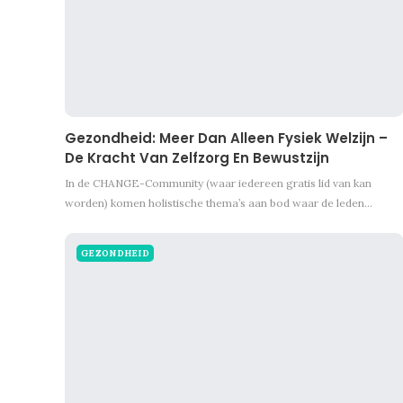
Gezondheid: Meer Dan Alleen Fysiek Welzijn –
De Kracht Van Zelfzorg En Bewustzijn
In de CHANGE-Community (waar iedereen gratis lid van kan
worden) komen holistische thema’s aan bod waar de leden…
GEZONDHEID