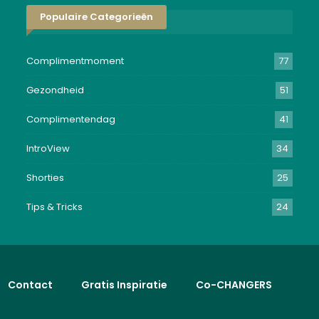
Populaire Categorieën
Complimentmoment
77
Gezondheid
51
Complimentendag
41
IntroView
34
Shorties
25
Tips & Tricks
24
Contact
Gratis Inspiratie
Co-CHANGERS