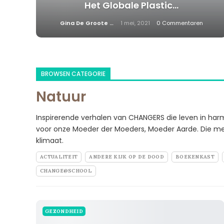
Het Globale Plastic…
Gina De Groote
1 mei, 2021
0 Commentaren
BROWSEN CATEGORIE
Natuur
Inspirerende verhalen van CHANGERS die leven in har
voor onze Moeder der Moeders, Moeder Aarde. Die me
klimaat.
ACTUALITEIT
ANDERE KIJK OP DE DOOD
BOEKENKAST
CHANGE@SCHOOL
GEZONDHEID