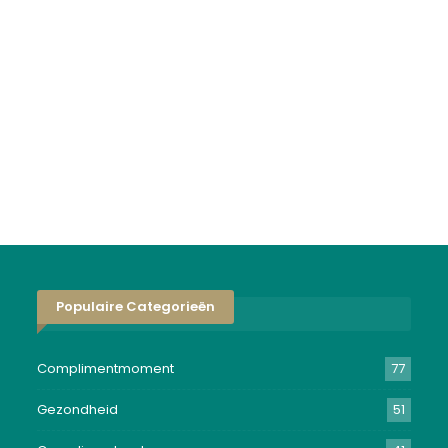
Populaire Categorieën
Complimentmoment
77
Gezondheid
51