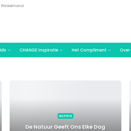
Winkelmand
ids
CHANGE Inspiratie
Het Compliment
Over
NATUUR
De Natuur Geeft Ons Elke Dag