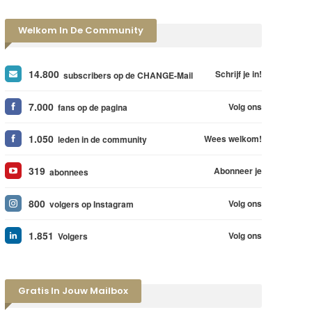
Welkom In De Community
14.800
Schrijf je in!
subscribers op de CHANGE-Mail
7.000
Volg ons
fans op de pagina
1.050
Wees welkom!
leden in de community
319
Abonneer je
abonnees
800
Volg ons
volgers op Instagram
1.851
Volg ons
Volgers
Gratis In Jouw Mailbox