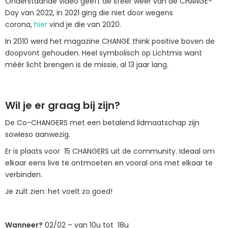
Onderstaande video geeft de sfeer weer van de CHANGE-
Day van 2022, in 2021 ging die niet door wegens
corona,
hier
vind je die van 2020.
In 2010 werd het magazine CHANGE think positive boven de
doopvont gehouden. Heel symbolisch op Lichtmis want
méér licht brengen is de missie, al 13 jaar lang.
Wil je er graag bij zijn?
De Co-CHANGERS met een betalend lidmaatschap zijn
sowieso aanwezig.
Er is plaats voor 15 CHANGERS uit de community. Ideaal om
elkaar eens live te ontmoeten en vooral ons met elkaar te
verbinden.
Je zult zien: het voelt zo goed!
Wanneer?
02/02 – van 10u tot 18u