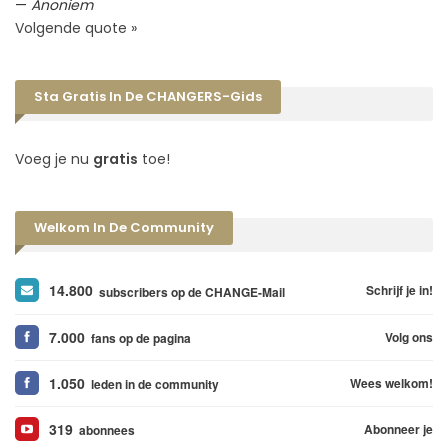
—
Anoniem
Volgende quote »
Sta Gratis In De CHANGERS-Gids
Voeg je nu
gratis
toe!
Welkom In De Community
14.800
Schrijf je in!
subscribers op de CHANGE-Mail
7.000
Volg ons
fans op de pagina
1.050
Wees welkom!
leden in de community
319
Abonneer je
abonnees