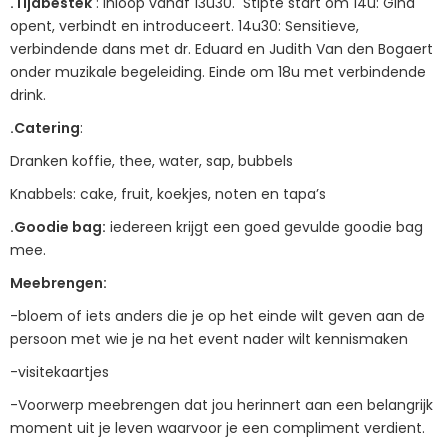
.Tijdbestek
: inloop vanaf 13u30. Stipte start om 14u: Gina
opent, verbindt en introduceert. 14u30: Sensitieve,
verbindende dans met dr. Eduard en Judith Van den Bogaert
onder muzikale begeleiding. Einde om 18u met verbindende
drink.
.Catering
:
Dranken koffie, thee, water, sap, bubbels
Knabbels: cake, fruit, koekjes, noten en tapa’s
.Goodie bag:
iedereen krijgt een goed gevulde goodie bag
mee.
Meebrengen:
-bloem of iets anders die je op het einde wilt geven aan de
persoon met wie je na het event nader wilt kennismaken
-visitekaartjes
-Voorwerp meebrengen dat jou herinnert aan een belangrijk
moment uit je leven waarvoor je een compliment verdient.