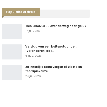
Populaire Artikels
Tien CHANGERS over de weg naar geluk
17 jul, 2026
Verslag van een buitenstaander:
“veranderen, dat…
6 aug, 2026
Je innerlijke stem volgen bij ziekte en
therapiekeuze…
24 jul, 2026