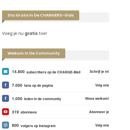
Sta Gratis In De CHANGERS-Gids
Voeg je nu
gratis
toe!
Welkom In De Community
14.800
Schrijf je in!
subscribers op de CHANGE-Mail
7.000
Volg ons
fans op de pagina
1.050
Wees welkom!
leden in de community
319
Abonneer je
abonnees
800
Volg ons
volgers op Instagram