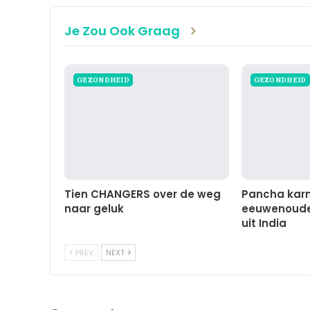
Je Zou Ook Graag
GEZONDHEID
GEZONDHEID
Tien CHANGERS over de weg
Pancha karm
naar geluk
eeuwenoude 
uit India
PREV
NEXT