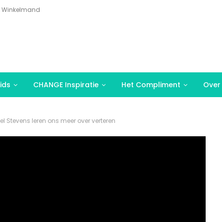
Winkelmand
ids
CHANGE Inspiratie
Het Compliment
Over
l Stevens leren ons meer over verteren