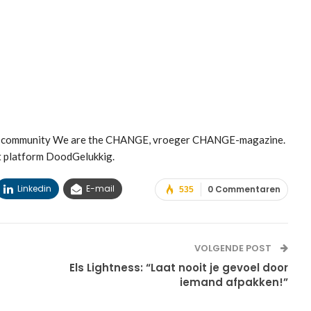
met community We are the CHANGE, vroeger CHANGE-magazine.
t platform DoodGelukkig.
Linkedin
E-mail
0 Commentaren
535
VOLGENDE POST
Els Lightness: “Laat nooit je gevoel door
iemand afpakken!”