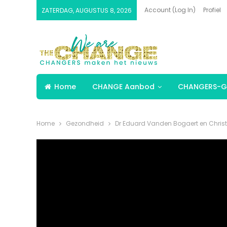
Account (Log In)
Profiel
ZATERDAG, AUGUSTUS 8, 2026
Home
CHANGE Aanbod
CHANGERS-G
Home
Gezondheid
Dr Eduard Vanden Bogaert en Christe