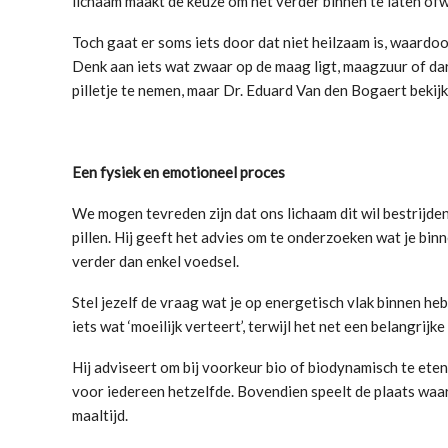
lichaam maakt de keuze om het verder binnen te laten ofwe
Toch gaat er soms iets door dat niet heilzaam is, waardoo
Denk aan iets wat zwaar op de maag ligt, maagzuur of da
pilletje te nemen, maar Dr. Eduard Van den Bogaert bekijk
Een fysiek en emotioneel proces
We mogen tevreden zijn dat ons lichaam dit wil bestrijde
pillen. Hij geeft het advies om te onderzoeken wat je binn
verder dan enkel voedsel.
Stel jezelf de vraag wat je op energetisch vlak binnen h
iets wat ‘moeilijk verteert’, terwijl het net een belangrij
Hij adviseert om bij voorkeur bio of biodynamisch te eten
voor iedereen hetzelfde. Bovendien speelt de plaats waar j
maaltijd.