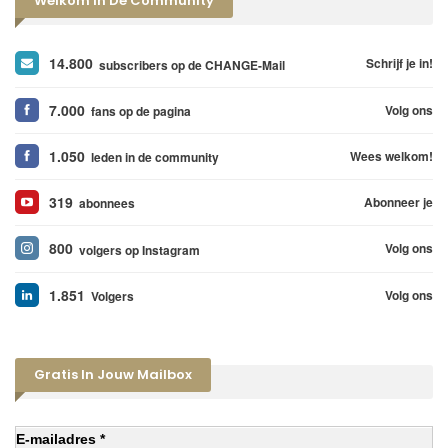
Welkom In De Community
14.800
Schrijf je in!
subscribers op de CHANGE-Mail
7.000
Volg ons
fans op de pagina
1.050
Wees welkom!
leden in de community
319
Abonneer je
abonnees
800
Volg ons
volgers op Instagram
1.851
Volg ons
Volgers
Gratis In Jouw Mailbox
E-mailadres *