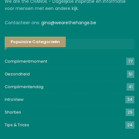
We are the CHANGE - Dagelijkse inspiratie en informatie
voor mensen met een andere kijk.
Contacteer ons:
gina@wearethehange.be
Populaire Categorieën
Complimentmoment
77
Gezondheid
51
Complimentendag
41
IntroView
34
Shorties
25
Tips & Tricks
24