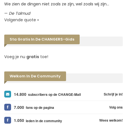
We zien de dingen niet zoals ze zijn, wel zoals wij zijn…
—
De Talmud
Volgende quote »
Sta Gratis In De CHANGERS-Gids
Voeg je nu
gratis
toe!
Welkom In De Community
14.800
Schrijf je in!
subscribers op de CHANGE-Mail
7.000
Volg ons
fans op de pagina
1.050
Wees welkom!
leden in de community