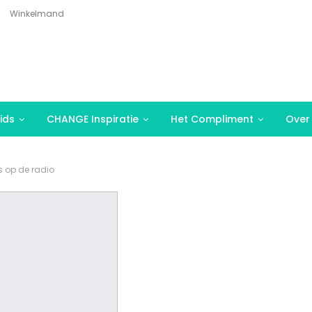
Winkelmand
ids
CHANGE Inspiratie
Het Compliment
Over
 op de radio