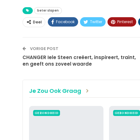
beter slapen
Facebook
Twitter
Pinterest
Deel
VORIGE POST
CHANGER Iele Steen creëert, inspireert, traint,
en geeft ons zoveel waarde
Je Zou Ook Graag
GEZONDHEID
GEZONDHEID