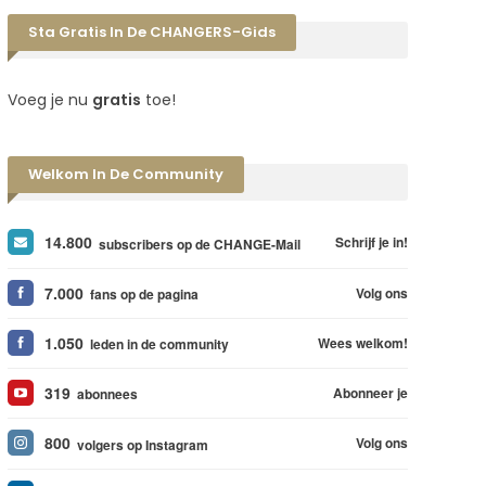
Sta Gratis In De CHANGERS-Gids
Voeg je nu
gratis
toe!
Welkom In De Community
14.800
Schrijf je in!
subscribers op de CHANGE-Mail
7.000
Volg ons
fans op de pagina
1.050
Wees welkom!
leden in de community
319
Abonneer je
abonnees
800
Volg ons
volgers op Instagram