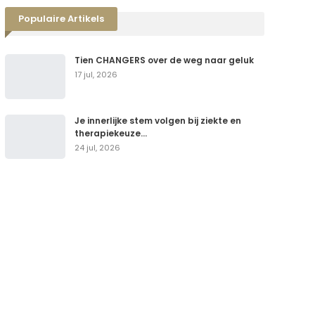
Populaire Artikels
Tien CHANGERS over de weg naar geluk
17 jul, 2026
Je innerlijke stem volgen bij ziekte en
therapiekeuze…
24 jul, 2026