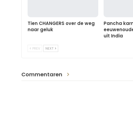
Tien CHANGERS over de weg
Pancha karm
naar geluk
eeuwenoude 
uit India
PREV
NEXT
Commentaren