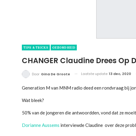
TIPS & TRICKS
GEZONDHEID
CHANGER Claudine Drees Op D
Laatste update
13 dec, 2020
Door
Gina De Groote
Generation M van MNM radio deed een rondvraag bij jon
Wat bleek?
50% van de jongeren die antwoordden, vond dat ze moei
Dorianne Aussems
interviewde Claudine over deze prob