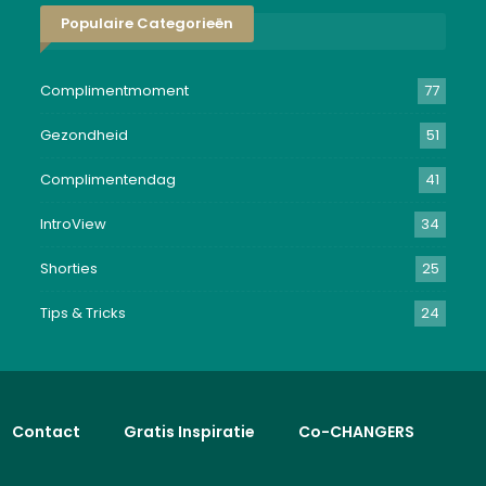
Populaire Categorieën
Complimentmoment
77
Gezondheid
51
Complimentendag
41
IntroView
34
Shorties
25
Tips & Tricks
24
Contact
Gratis Inspiratie
Co-CHANGERS