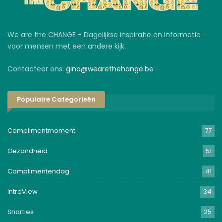
We are the CHANGE - Dagelijkse inspiratie en informatie
voor mensen met een andere kijk.
Contacteer ons:
gina@wearethehange.be
Populaire Categorieën
Complimentmoment
77
Gezondheid
51
Complimentendag
41
IntroView
34
Shorties
25