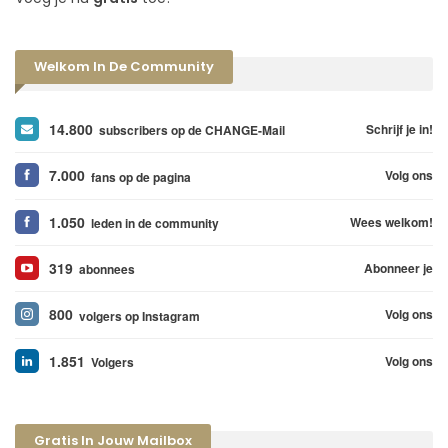
Welkom In De Community
14.800
Schrijf je in!
subscribers op de CHANGE-Mail
7.000
Volg ons
fans op de pagina
1.050
Wees welkom!
leden in de community
319
Abonneer je
abonnees
800
Volg ons
volgers op Instagram
1.851
Volg ons
Volgers
Gratis In Jouw Mailbox