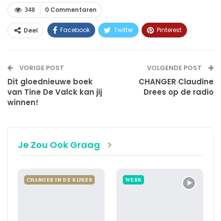
0 Commentaren
348
Facebook
Twitter
Pinterest
Deel
WhatsApp
Linkedin
E-mail
VORIGE POST
VOLGENDE POST
Dit gloednieuwe boek
CHANGER Claudine
van Tine De Valck kan jij
Drees op de radio
winnen!
Je Zou Ook Graag
CHANGER IN DE KIJKER
WERK