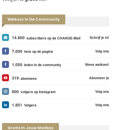
Welkom In De Community
14.800
Schrijf je in!
subscribers op de CHANGE-Mail
7.000
Volg ons
fans op de pagina
1.050
Wees welkom!
leden in de community
319
Abonneer je
abonnees
800
Volg ons
volgers op Instagram
1.851
Volg ons
Volgers
Gratis In Jouw Mailbox