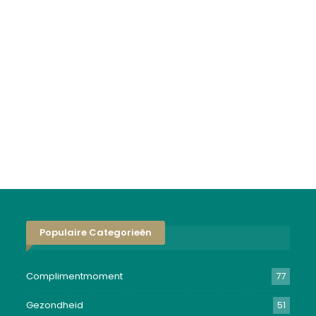
Populaire Categorieën
Complimentmoment
77
Gezondheid
51