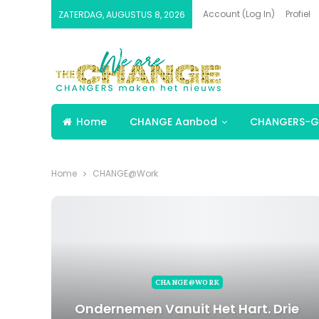
Account (Log In)
Profiel
ZATERDAG, AUGUSTUS 8, 2026
Home
CHANGE Aanbod
CHANGERS-G
Home
CHANGE@Work
CHANGE@WORK
Ondernemen Vanuit Het Hart. Drie