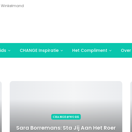
Winkelmand
ids
CHANGE Inspiratie
Het Compliment
Over
CHANGE@WORK
Sara Borremans: Sta Jij Aan Het Roer