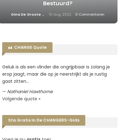
Bestuurd?
Gina De Groote
10 aug, 2022
0 Commentaren
CHANGE Quote
Geluk is als een vlinder die ongrijpbaar is zolang je
erop jaagt, maar die op je neerstrijkt als je rustig
gaat zitten…
—
Nathaniel Hawthorne
Volgende quote »
Sta Gratis In De CHANGERS-Gids
Voeg je nu
gratis
toe!