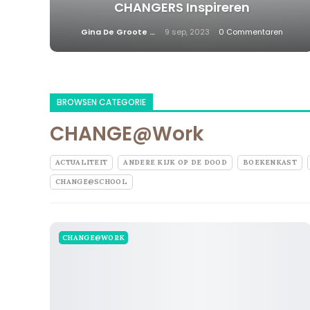
CHANGERS Inspireren
Gina De Groote
9 sep, 2023
0 Commentaren
BROWSEN CATEGORIE
CHANGE@Work
ACTUALITEIT
ANDERE KIJK OP DE DOOD
BOEKENKAST
CHANGE@SCHOOL
CHANGE@WORK