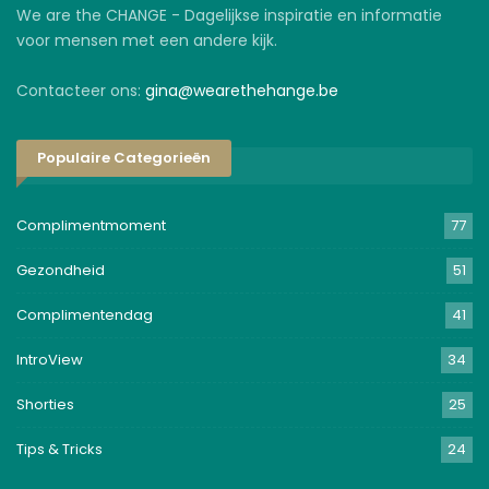
We are the CHANGE - Dagelijkse inspiratie en informatie
voor mensen met een andere kijk.
Contacteer ons:
gina@wearethehange.be
Populaire Categorieën
Complimentmoment
77
Gezondheid
51
Complimentendag
41
IntroView
34
Shorties
25
Tips & Tricks
24