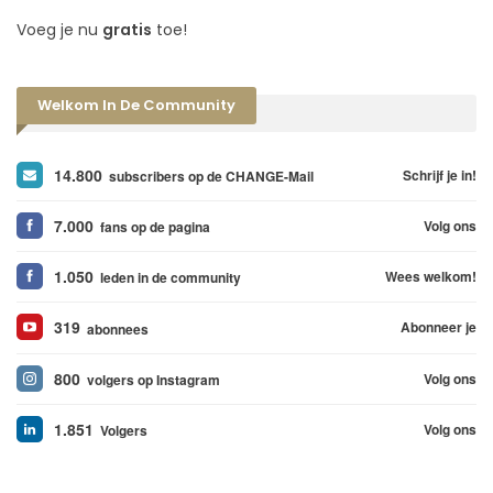
Voeg je nu
gratis
toe!
Welkom In De Community
14.800
Schrijf je in!
subscribers op de CHANGE-Mail
7.000
Volg ons
fans op de pagina
1.050
Wees welkom!
leden in de community
319
Abonneer je
abonnees
800
Volg ons
volgers op Instagram
1.851
Volg ons
Volgers