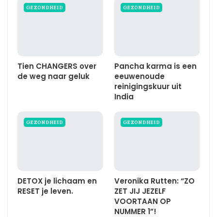
GEZONDHEID
GEZONDHEID
Tien CHANGERS over
Pancha karma is een
de weg naar geluk
eeuwenoude
reinigingskuur uit
India
GEZONDHEID
GEZONDHEID
DETOX je lichaam en
Veronika Rutten: “ZO
RESET je leven.
ZET JIJ JEZELF
VOORTAAN OP
NUMMER 1”!