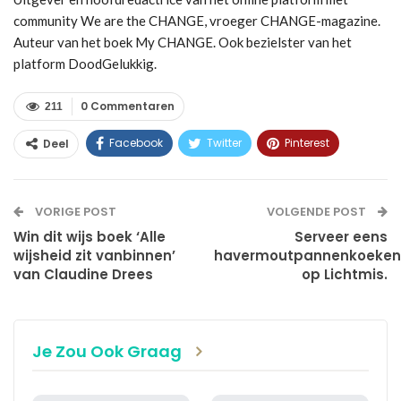
community We are the CHANGE, vroeger CHANGE-magazine.
Auteur van het boek My CHANGE. Ook bezielster van het
platform DoodGelukkig.
0 Commentaren
211
Facebook
Twitter
Pinterest
Deel
WhatsApp
Linkedin
E-mail
VORIGE POST
VOLGENDE POST
Win dit wijs boek ‘Alle
Serveer eens
wijsheid zit vanbinnen’
havermoutpannenkoeken
van Claudine Drees
op Lichtmis.
Je Zou Ook Graag