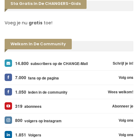
Sta Gratis In De CHANGERS-Gids
Voeg je nu
gratis
toe!
Welkom In De Community
14.800
Schrijf je in!
subscribers op de CHANGE-Mail
7.000
Volg ons
fans op de pagina
1.050
Wees welkom!
leden in de community
319
Abonneer je
abonnees
800
Volg ons
volgers op Instagram
1.851
Volg ons
Volgers