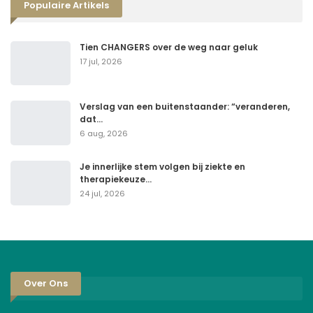
Populaire Artikels
Tien CHANGERS over de weg naar geluk
17 jul, 2026
Verslag van een buitenstaander: “veranderen,
dat…
6 aug, 2026
Je innerlijke stem volgen bij ziekte en
therapiekeuze…
24 jul, 2026
Over Ons