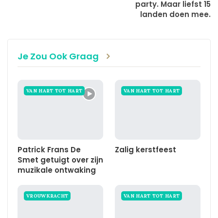
party. Maar liefst 15
landen doen mee.
Je Zou Ook Graag
VAN HART TOT HART
VAN HART TOT HART
Patrick Frans De
Zalig kerstfeest
Smet getuigt over zijn
muzikale ontwaking
VROUWKRACHT
VAN HART TOT HART