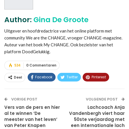
Author:
Gina De Groote
Uitgever en hoofdredactrice van het online platform met
community We are the CHANGE, vroeger CHANGE-magazine.
Auteur van het boek My CHANGE. Ook bezielster van het
platform DoodGelukkig.
0 Commentaren
534
Facebook
Twitter
Pinterest
Deel
WhatsApp
Linkedin
E-mail
VORIGE POST
VOLGENDE POST
Vers van de pers en hier
Lachcoach Anja
al te winnen ‘De
Vandenbergh viert haar
meester van het leven’
50ste verjaardag met
van Peter Knapen
een internationale lach