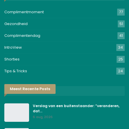
Complimentmoment
77
Gezondheid
51
Complimentendag
41
IntroView
34
Shorties
25
Tips & Tricks
24
Meest Recente Posts
Verslag van een buitenstaander: “veranderen,
dat…
6 aug, 2026