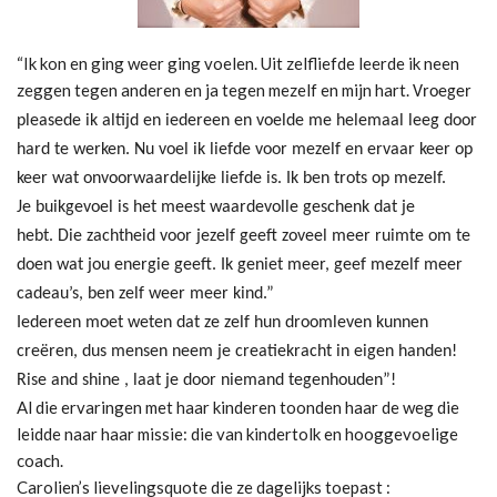
“Ik kon en ging weer ging voelen. Uit zelfliefde leerde ik neen
zeggen tegen anderen en ja tegen mezelf en mijn hart.
Vroeger
pleasede ik altijd en iedereen en voelde me helemaal leeg door
hard te werken.
Nu voel ik liefde voor mezelf en ervaar keer op
keer wat onvoorwaardelijke liefde is. Ik ben trots op mezelf.
Je buikgevoel is het meest waardevolle geschenk dat je
hebt.
Die zachtheid voor jezelf geeft zoveel meer ruimte om te
doen wat jou energie geeft.
Ik geniet meer, geef mezelf meer
cadeau’s, ben zelf weer meer kind.”
Iedereen moet weten dat ze zelf hun droomleven kunnen
creëren, dus mensen neem je creatiekracht in eigen handen!
Rise and shine , laat je door niemand tegenhouden”!
Al die ervaringen met haar kinderen toonden haar de weg die
leidde naar haar missie: die van kindertolk en hooggevoelige
coach.
Carolien’s lievelingsquote die ze dagelijks toepast :