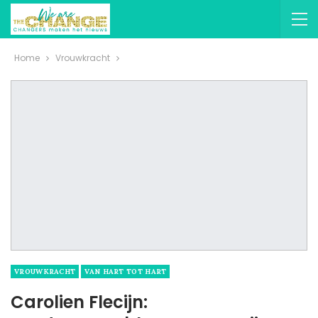
Home
Vrouwkracht
VROUWKRACHT
VAN HART TOT HART
Carolien Flecijn: