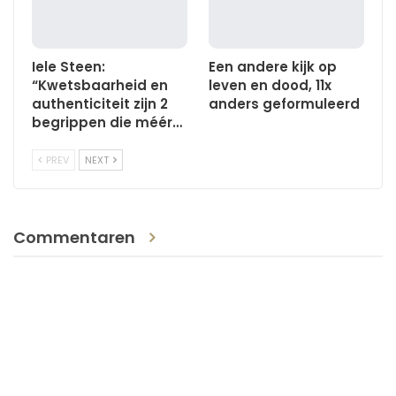
Iele Steen:
Een andere kijk op
“Kwetsbaarheid en
leven en dood, 11x
authenticiteit zijn 2
anders geformuleerd
begrippen die méér…
PREV
NEXT
Commentaren