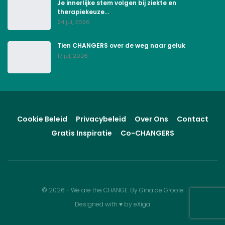
Je innerlijke stem volgen bij ziekte en
therapiekeuze…
24 jul, 2026
Tien CHANGERS over de weg naar geluk
17 jul, 2026
Cookie Beleid
Privacybeleid
Over Ons
Contact
Gratis Inspiratie
Co-CHANGERS
© 2026 - We are the CHANGE. By Gina de Groote
Designed with
♥
by
eXiga