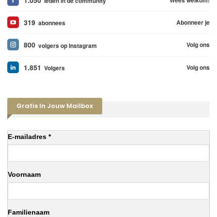
leden in de community
319
Abonneer je
abonnees
800
Volg ons
volgers op Instagram
1.851
Volg ons
Volgers
Gratis In Jouw Mailbox
E-mailadres *
Voornaam
Familienaam