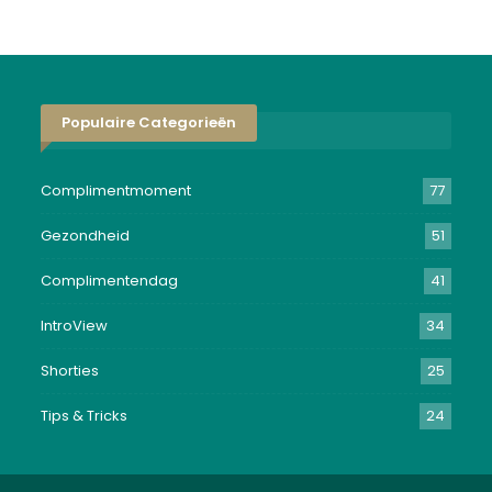
Populaire Categorieën
Complimentmoment
77
Gezondheid
51
Complimentendag
41
IntroView
34
Shorties
25
Tips & Tricks
24