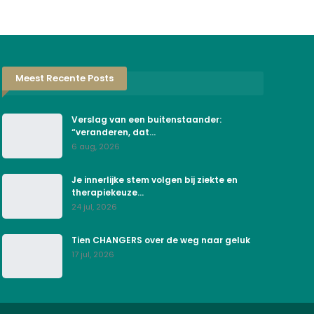
Meest Recente Posts
Verslag van een buitenstaander:
“veranderen, dat…
6 aug, 2026
Je innerlijke stem volgen bij ziekte en
therapiekeuze…
24 jul, 2026
Tien CHANGERS over de weg naar geluk
17 jul, 2026