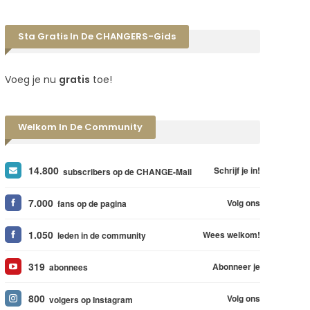
Sta Gratis In De CHANGERS-Gids
Voeg je nu
gratis
toe!
Welkom In De Community
14.800
Schrijf je in!
subscribers op de CHANGE-Mail
7.000
Volg ons
fans op de pagina
1.050
Wees welkom!
leden in de community
319
Abonneer je
abonnees
800
Volg ons
volgers op Instagram