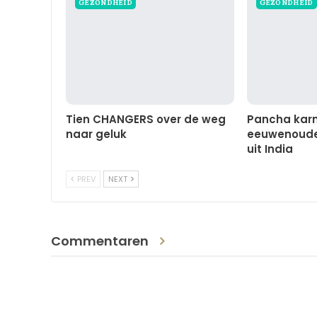
GEZONDHEID
GEZONDHEID
Tien CHANGERS over de weg
Pancha karm
naar geluk
eeuwenoude 
uit India
PREV
NEXT
Commentaren