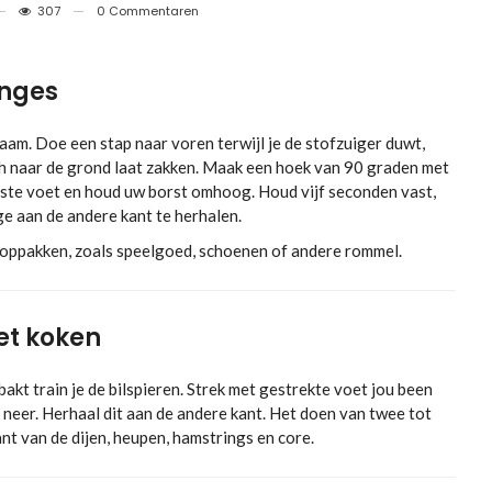
307
0 Commentaren
lunges
am. Doe een stap naar voren terwijl je de stofzuiger duwt,
ch naar de grond laat zakken. Maak een hoek van 90 graden met
ste voet en houd uw borst omhoog. Houd vijf seconden vast,
e aan de andere kant te herhalen.
t oppakken, zoals speelgoed, schoenen of andere rommel.
het koken
bakt train je de bilspieren. Strek met gestrekte voet jou been
 neer. Herhaal dit aan de andere kant. Het doen van twee tot
nt van de dijen, heupen, hamstrings en core.