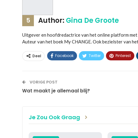
Author:
Gina De Groote
5
Uitgever en hoofdredactrice van het online platform 
Auteur van het boek My CHANGE. Ook bezielster van he
Facebook
Twitter
Pinterest
Deel
VORIGE POST
Wat maakt je allemaal blij?
Je Zou Ook Graag