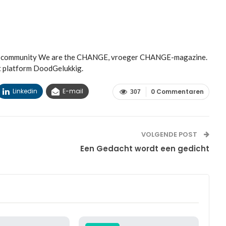
met community We are the CHANGE, vroeger CHANGE-magazine.
t platform DoodGelukkig.
Linkedin
E-mail
0 Commentaren
307
VOLGENDE POST
Een Gedacht wordt een gedicht