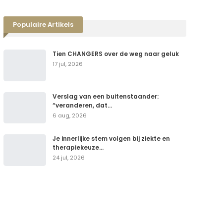
Populaire Artikels
Tien CHANGERS over de weg naar geluk
17 jul, 2026
Verslag van een buitenstaander:
“veranderen, dat…
6 aug, 2026
Je innerlijke stem volgen bij ziekte en
therapiekeuze…
24 jul, 2026