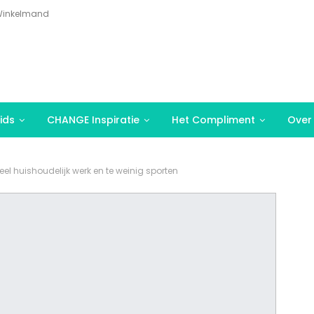
inkelmand
ids
CHANGE Inspiratie
Het Compliment
Over
eel huishoudelijk werk en te weinig sporten