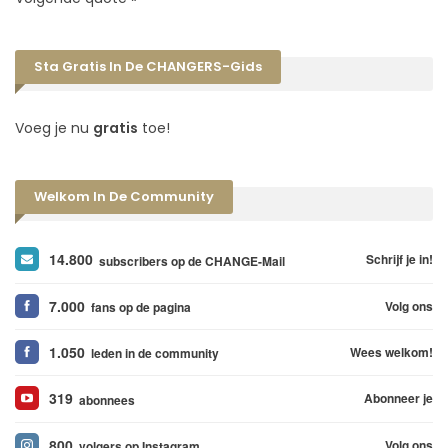
Sta Gratis In De CHANGERS-Gids
Voeg je nu
gratis
toe!
Welkom In De Community
14.800
Schrijf je in!
subscribers op de CHANGE-Mail
7.000
Volg ons
fans op de pagina
1.050
Wees welkom!
leden in de community
319
Abonneer je
abonnees
800
Volg ons
volgers op Instagram