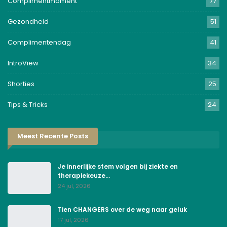
Complimentmoment
77
Gezondheid
51
Complimentendag
41
IntroView
34
Shorties
25
Tips & Tricks
24
Meest Recente Posts
Je innerlijke stem volgen bij ziekte en
therapiekeuze…
24 jul, 2026
Tien CHANGERS over de weg naar geluk
17 jul, 2026