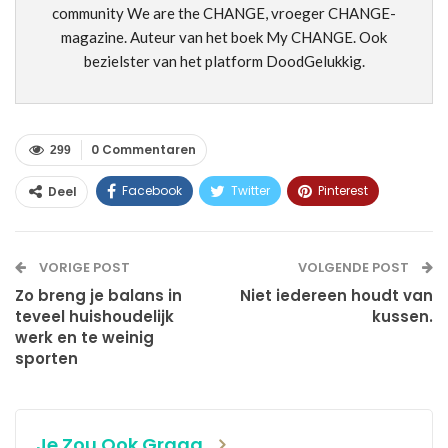
community We are the CHANGE, vroeger CHANGE-
magazine. Auteur van het boek My CHANGE. Ook
bezielster van het platform DoodGelukkig.
0 Commentaren
299
Facebook
Twitter
Pinterest
Deel
WhatsApp
Linkedin
E-mail
VORIGE POST
VOLGENDE POST
Zo breng je balans in
Niet iedereen houdt van
teveel huishoudelijk
kussen.
werk en te weinig
sporten
Je Zou Ook Graag