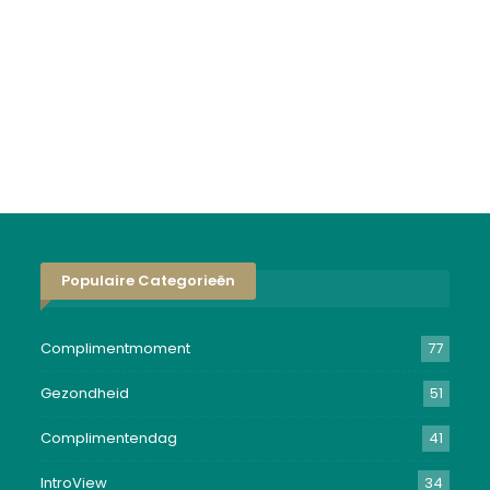
Populaire Categorieën
Complimentmoment
77
Gezondheid
51
Complimentendag
41
IntroView
34