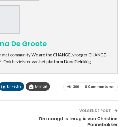
ina De Groote
form met community We are the CHANGE, vroeger CHANGE-
 Ook bezielster van het platform DoodGelukkig.
Linkedin
E-mail
0 Commentaren
300
VOLGENDE POST
De maagd is terug is van Christine
Pannebakker