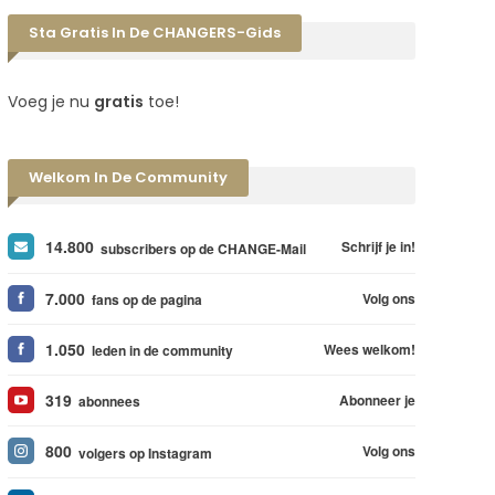
Sta Gratis In De CHANGERS-Gids
Voeg je nu
gratis
toe!
Welkom In De Community
14.800
Schrijf je in!
subscribers op de CHANGE-Mail
7.000
Volg ons
fans op de pagina
1.050
Wees welkom!
leden in de community
319
Abonneer je
abonnees
800
Volg ons
volgers op Instagram