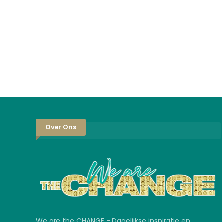
Over Ons
We are the CHANGE - Dagelijkse inspiratie en