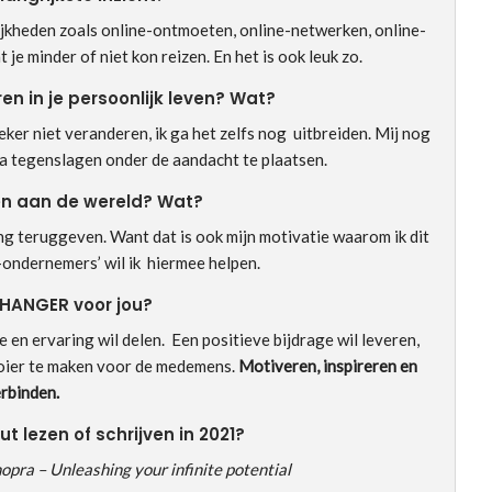
jkheden zoals online-ontmoeten, online-netwerken, online-
 je minder of niet kon reizen. En het is ook leuk zo.
ren in je persoonlijk leven? Wat?
eker niet veranderen, ik ga het zelfs nog uitbreiden. Mij nog
na tegenslagen onder de aandacht te plaatsen.
gen aan de wereld? Wat?
aring teruggeven. Want dat is ook mijn motivatie waarom ik dit
-ondernemers’ wil ik hiermee helpen.
CHANGER voor jou?
en ervaring wil delen. Een positieve bijdrage wil leveren,
ooier te maken voor de medemens.
Motiveren, inspireren en
rbinden.
ut lezen of schrijven in 2021?
ra – Unleashing your infinite potential