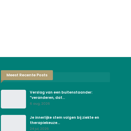
Meest Recente Posts
Verslag van een buitenstaander:
“veranderen, dat…
6 aug, 2026
Je innerlijke stem volgen bij ziekte en
therapiekeuze…
24 jul, 2026