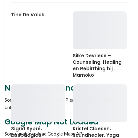
Tine De Valck
Silke Devriese –
Counseling, Healing
en Rebirthing bij
Mamoko
No Records Found
Sorry, no records were found. Please adjust your search
criteria and try again.
Google Map Not Loaded
Sigrid Sypré,
Kristel Claesen,
Sorry, unable to load Google Maps API.
bosbadgids
soundhealer, Yoga