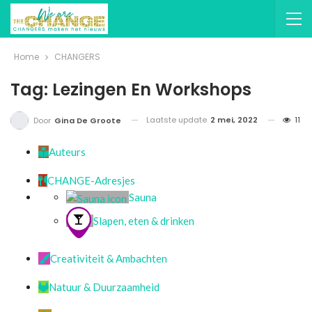
Home
CHANGERS
Tag: Lezingen En Workshops
Laatste update
2 mei, 2022
11
Door
Gina De Groote
Auteurs
CHANGE-Adresjes
Sauna
Slapen, eten & drinken
Creativiteit & Ambachten
Natuur & Duurzaamheid