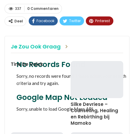
0 Commentaren
337
Facebook
Twitter
Pinterest
Deel
WhatsApp
Linkedin
E-mail
Je Zou Ook Graag
No Records Found
Tine De Valck
Sorry, no records were found. Please adjust your search
criteria and try again.
Google Map Not Loaded
Silke Devriese –
Sorry, unable to load Google Maps API.
Counseling, Healing
en Rebirthing bij
Mamoko