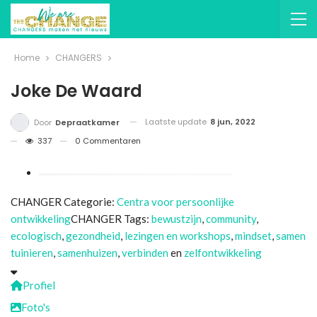
Home
CHANGERS
Joke De Waard
Laatste update
8 jun, 2022
Door
Depraatkamer
337
0 Commentaren
CHANGER Categorie:
Centra voor persoonlijke
ontwikkeling
CHANGER Tags:
bewustzijn
,
community
,
ecologisch
,
gezondheid
,
lezingen en workshops
,
mindset
,
samen
tuinieren
,
samenhuizen
,
verbinden
en
zelfontwikkeling
Profiel
Foto's