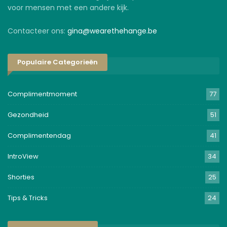
voor mensen met een andere kijk.
Contacteer ons:
gina@wearethehange.be
Populaire Categorieën
Complimentmoment
77
Gezondheid
51
Complimentendag
41
IntroView
34
Shorties
25
Tips & Tricks
24