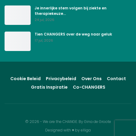
Je innerlijke stem volgen bij ziekte en
therapiekeuze…
24 jul, 2026
Tien CHANGERS over de weg naar geluk
17 jul, 2026
Cookie Beleid
Privacybeleid
Over Ons
Contact
Gratis Inspiratie
Co-CHANGERS
© 2026 - We are the CHANGE. By Gina de Groote
Designed with
♥
by
eXiga