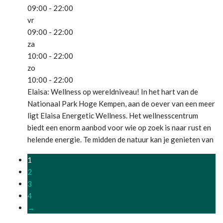
09:00 - 22:00
vr
09:00 - 22:00
za
10:00 - 22:00
zo
10:00 - 22:00
Elaisa: Wellness op wereldniveau! In het hart van de
Nationaal Park Hoge Kempen, aan de oever van een meer
ligt Elaisa Energetic Wellness. Het wellnesscentrum
biedt een enorm aanbod voor wie op zoek is naar rust en
helende energie. Te midden de natuur kan je genieten van
een variatie aan sauna’s, scrubs met honing, kruiden of
1
chocolade, klank-, klei-, Temazcal-
Lees meer...
2
3
4
→