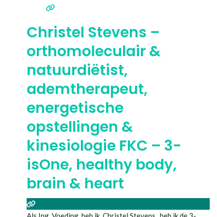
voorafgaande kennis
Lees meer...
Christel Stevens –
orthomoleculair &
natuurdiëtist,
ademtherapeut,
energetische
opstellingen &
kinesiologie FKC – 3-
isOne, healthy body,
brain & heart
Als Ing. Voeding, heb ik, Christel Stevens, heb ik de 3-