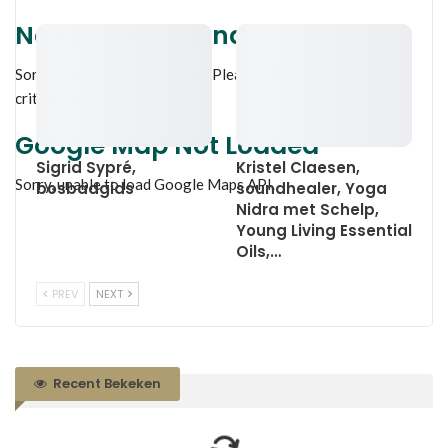
No Records Found
Sorry, no records were found. Please adjust your search
criteria and try again.
Google Map Not Loaded
Sigrid Sypré,
Kristel Claesen,
Sorry, unable to load Google Maps API.
bosbadgids
soundhealer, Yoga
Nidra met Schelp,
Young Living Essential
Oils,…
PREV
NEXT
Recent Bekeken