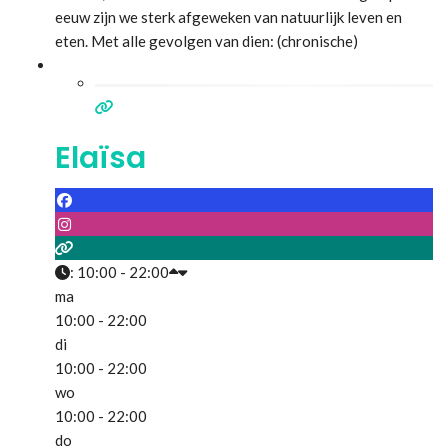
eeuw zijn we sterk afgeweken van natuurlijk leven en
eten. Met alle gevolgen van dien: (chronische)
gezondheidsklachten, energiegebrek, overgewicht, …
Alle trends, theorieën en diëten maken het er
Lees meer...
Elaïsa
:
10:00 - 22:00
ma
10:00 - 22:00
di
10:00 - 22:00
wo
10:00 - 22:00
do