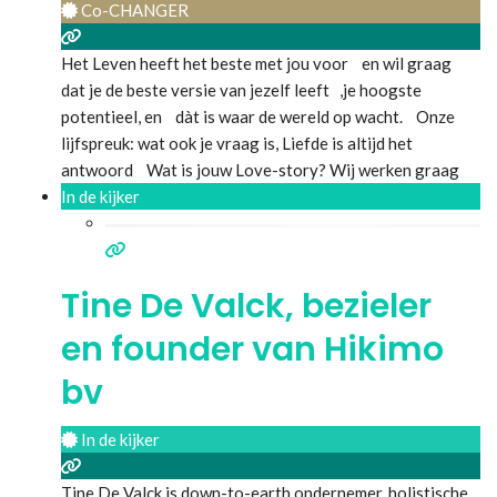
Co-CHANGER
Het Leven heeft het beste met jou voor en wil graag
dat je de beste versie van jezelf leeft ,je hoogste
potentieel, en dàt is waar de wereld op wacht. Onze
lijfspreuk: wat ook je vraag is, Liefde is altijd het
antwoord Wat is jouw Love-story? Wij werken graag
met jou samen om de weg naar heelheid te gaan als
In de kijker
soeverein
Lees meer...
Tine De Valck, bezieler
en founder van Hikimo
bv
In de kijker
Tine De Valck is down-to-earth ondernemer, holistische