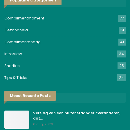
Populaire Categorieën
Complimentmoment
77
Gezondheid
51
Complimentendag
41
IntroView
34
Shorties
25
Tips & Tricks
24
Meest Recente Posts
Verslag van een buitenstaander: “veranderen,
dat…
6 aug, 2026