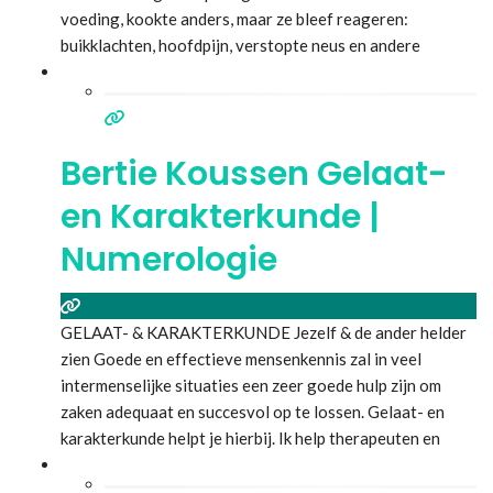
voeding, kookte anders, maar ze bleef reageren:
buikklachten, hoofdpijn, verstopte neus en andere
ongemakken. Naar een feestje nam ze steevast haar
eigen koekjes mee. Uit eten of op reis gaan, kon alleen
Lees meer...
Bertie Koussen Gelaat-
en Karakterkunde |
Numerologie
GELAAT- & KARAKTERKUNDE Jezelf & de ander helder
zien Goede en effectieve mensenkennis zal in veel
intermenselijke situaties een zeer goede hulp zijn om
zaken adequaat en succesvol op te lossen. Gelaat- en
karakterkunde helpt je hierbij. Ik help therapeuten en
coaches om snel en nagenoeg foutloos fysieke en
mentale klachten bij hun klanten op te sporen zonder