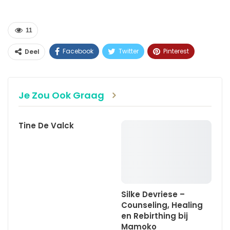
11
Facebook
Twitter
Pinterest
Deel
WhatsApp
Linkedin
E-mail
Je Zou Ook Graag
Tine De Valck
Silke Devriese –
Counseling, Healing
en Rebirthing bij
Mamoko