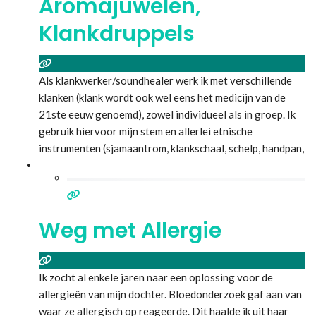
Aromajuwelen,
Klankdruppels
Als klankwerker/soundhealer werk ik met verschillende
klanken (klank wordt ook wel eens het medicijn van de
21ste eeuw genoemd), zowel individueel als in groep. Ik
gebruik hiervoor mijn stem en allerlei etnische
instrumenten (sjamaantrom, klankschaal, schelp, handpan,
oceandrum, tongue-drum, regenstok, indianenfluit,
regenzuil, duimpiano, windchimes, stenen fluit, tube
chimes…) waarvan niet alleen de rustgevende klanken,
maar ook de trillingen, heel heilzaam
Lees meer...
Weg met Allergie
Ik zocht al enkele jaren naar een oplossing voor de
allergieën van mijn dochter. Bloedonderzoek gaf aan van
waar ze allergisch op reageerde. Dit haalde ik uit haar