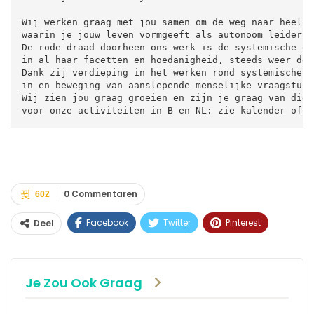
Wij werken graag met jou samen om de weg naar heelhe
waarin je jouw leven vormgeeft als autonoom leider i
De rode draad doorheen ons werk is de systemische en
in al haar facetten en hoedanigheid, steeds weer de 
Dank zij verdieping in het werken rond systemische o
in en beweging van aanslepende menselijke vraagstukke
Wij zien jou graag groeien en zijn je graag van dien
voor onze activiteiten in B en NL: zie kalender of o
0 Commentaren
602
Facebook
Twitter
Pinterest
Deel
WhatsApp
Linkedin
E-mail
Je Zou Ook Graag