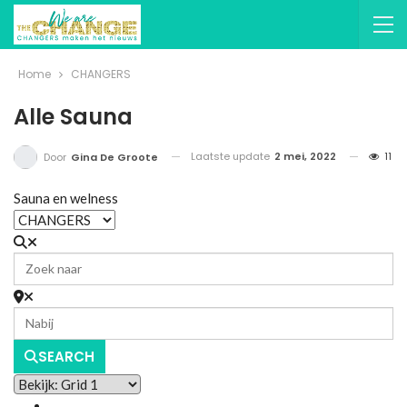
Home
CHANGERS
Alle Sauna
Laatste update
2 mei, 2022
11
Door
Gina De Groote
Sauna en welness
SEARCH