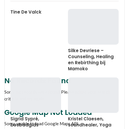
Tine De Valck
Silke Devriese –
Counseling, Healing
en Rebirthing bij
Mamoko
No Records Found
Sorry, no records were found. Please adjust your search
criteria and try again.
Google Map Not Loaded
Sigrid Sypré,
Kristel Claesen,
Sorry, unable to load Google Maps API.
bosbadgids
soundhealer, Yoga