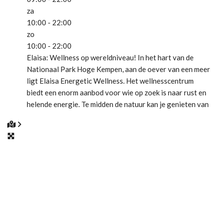
za
10:00 - 22:00
zo
10:00 - 22:00
Elaisa: Wellness op wereldniveau! In het hart van de
Nationaal Park Hoge Kempen, aan de oever van een meer
ligt Elaisa Energetic Wellness. Het wellnesscentrum
biedt een enorm aanbod voor wie op zoek is naar rust en
helende energie. Te midden de natuur kan je genieten van
een variatie aan sauna’s, scrubs met honing, kruiden of
chocolade, klank-, klei-, Temazcal-
Lees meer...