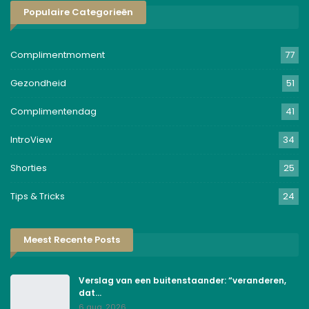
Populaire Categorieën
Complimentmoment
77
Gezondheid
51
Complimentendag
41
IntroView
34
Shorties
25
Tips & Tricks
24
Meest Recente Posts
Verslag van een buitenstaander: “veranderen,
dat…
6 aug, 2026