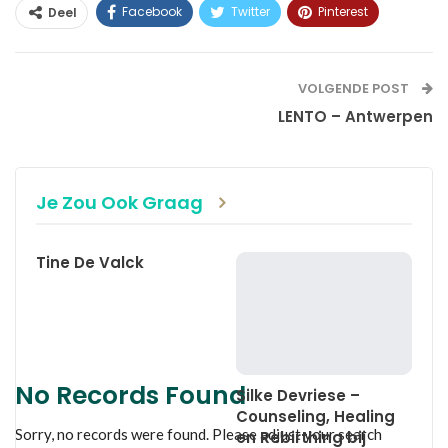
Facebook
Twitter
Pinterest
Deel
WhatsApp
Linkedin
E-mail
VOLGENDE POST
LENTO – Antwerpen
Je Zou Ook Graag
Tine De Valck
No Records Found
Silke Devriese –
Counseling, Healing
Sorry, no records were found. Please adjust your search
en Rebirthing bij