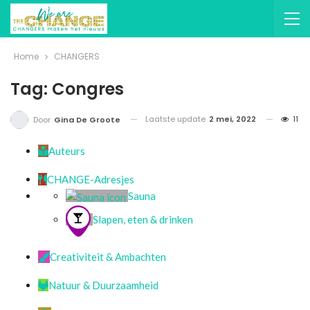
Home
CHANGERS
Tag: Congres
Laatste update
2 mei, 2022
11
Door
Gina De Groote
Auteurs
CHANGE-Adresjes
Sauna
Slapen, eten & drinken
Creativiteit & Ambachten
Natuur & Duurzaamheid