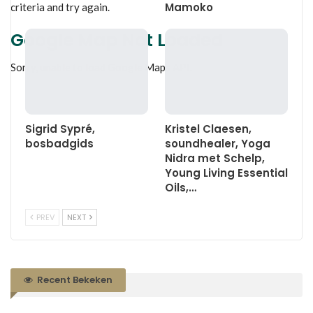
Mamoko
criteria and try again.
Google Map Not Loaded
Sorry, unable to load Google Maps API.
Sigrid Sypré,
Kristel Claesen,
bosbadgids
soundhealer, Yoga
Nidra met Schelp,
Young Living Essential
Oils,…
PREV
NEXT
Recent Bekeken