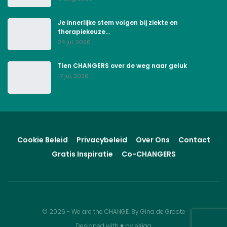
Je innerlijke stem volgen bij ziekte en
therapiekeuze…
24 jul, 2026
Tien CHANGERS over de weg naar geluk
17 jul, 2026
Cookie Beleid
Privacybeleid
Over Ons
Contact
Gratis Inspiratie
Co-CHANGERS
© 2026 - We are the CHANGE. By Gina de Groote
Designed with
♥
by
eXiga