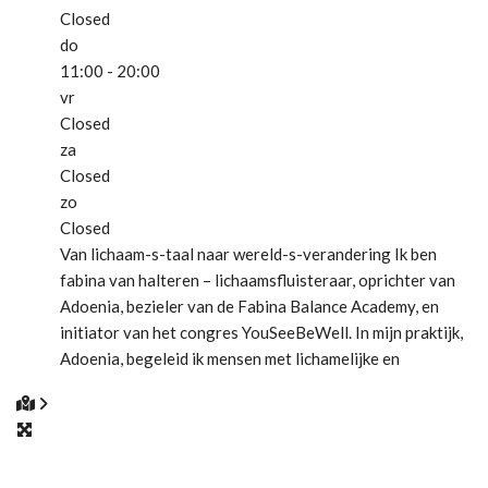
Closed
do
11:00 - 20:00
vr
Closed
za
Closed
zo
Closed
Van lichaam-s-taal naar wereld-s-verandering Ik ben
fabina van halteren – lichaamsfluisteraar, oprichter van
Adoenia, bezieler van de Fabina Balance Academy, en
initiator van het congres YouSeeBeWell. In mijn praktijk,
Adoenia, begeleid ik mensen met lichamelijke en
emotionele pijn richting stroming, zachtheid en kracht. Ik
lees wat een lichaam vertelt, leg linken tussen pijn en
emotie, tussen woorden en energie. Mijn
Lees meer...