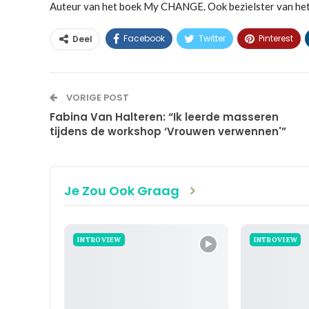
Auteur van het boek My CHANGE. Ook bezielster van he
Facebook
Twitter
Pinterest
Deel
VORIGE POST
Fabina Van Halteren: “Ik leerde masseren
tijdens de workshop ‘Vrouwen verwennen'”
Je Zou Ook Graag
INTROVIEW
INTROVIEW