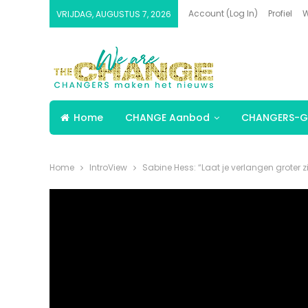
Account (Log In)
Profiel
W
VRIJDAG, AUGUSTUS 7, 2026
Home
CHANGE Aanbod
CHANGERS-G
Home
IntroView
Sabine Hess: “Laat je verlangen groter z