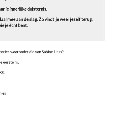
ar je innerlijke duisternis.
aarmee aan de slag. Zo vindt je weer jezelf terug,
ie je ècht bent.
tories waaronder die van Sabine Hess?
e eerste rij.
RS.
ries