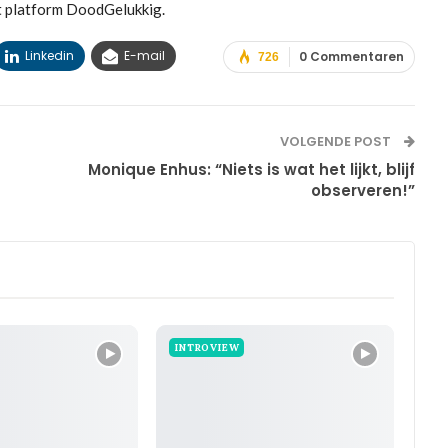
t platform DoodGelukkig.
Linkedin
E-mail
0 Commentaren
726
VOLGENDE POST
Monique Enhus: “Niets is wat het lijkt, blijf
observeren!”
INTROVIEW