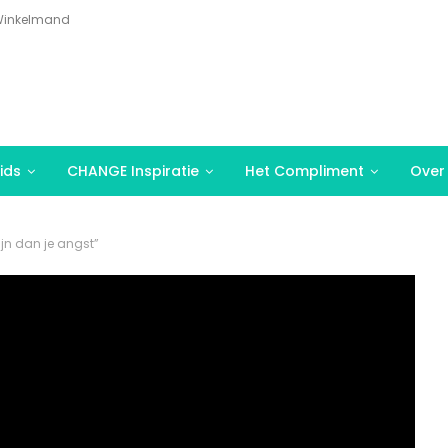
inkelmand
ids
CHANGE Inspiratie
Het Compliment
Over
ijn dan je angst”