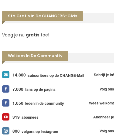
Sta Gratis In De CHANGERS-Gids
Voeg je nu
gratis
toe!
Welkom In De Community
14.800
Schrijf je in!
subscribers op de CHANGE-Mail
7.000
Volg ons
fans op de pagina
1.050
Wees welkom!
leden in de community
319
Abonneer je
abonnees
800
Volg ons
volgers op Instagram