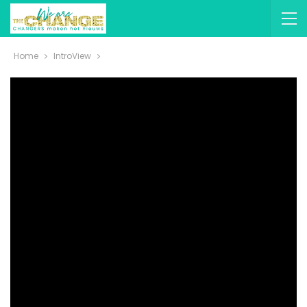
Home
IntroView