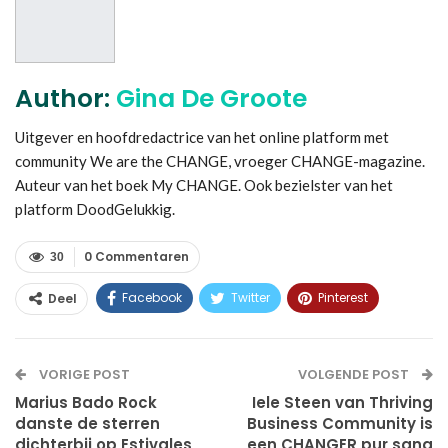
Author:
Gina De Groote
Uitgever en hoofdredactrice van het online platform met
community We are the CHANGE, vroeger CHANGE-magazine.
Auteur van het boek My CHANGE. Ook bezielster van het
platform DoodGelukkig.
0 Commentaren
30
Facebook
Twitter
Pinterest
Deel
WhatsApp
Linkedin
E-mail
VORIGE POST
VOLGENDE POST
Marius Bado Rock
Iele Steen van Thriving
danste de sterren
Business Community is
dichterbij op Estivales
een CHANGER pur sang