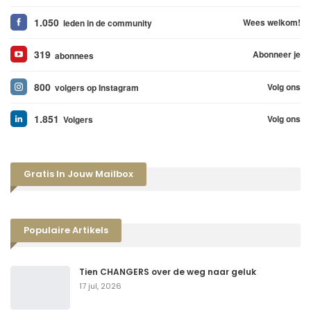
1.050
Wees welkom!
leden in de community
319
Abonneer je
abonnees
800
Volg ons
volgers op Instagram
1.851
Volg ons
Volgers
Gratis In Jouw Mailbox
Populaire Artikels
Tien CHANGERS over de weg naar geluk
17 jul, 2026