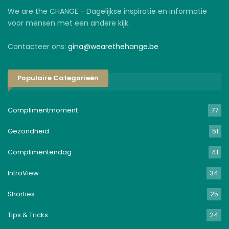
We are the CHANGE - Dagelijkse inspiratie en informatie
voor mensen met een andere kijk.
Contacteer ons:
gina@wearethehange.be
Populaire Categorieën
Complimentmoment
77
Gezondheid
51
Complimentendag
41
IntroView
34
Shorties
25
Tips & Tricks
24