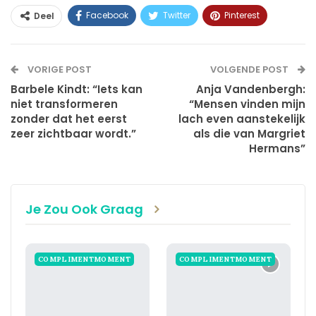
Facebook
Twitter
Pinterest
Deel
WhatsApp
Linkedin
E-mail
VORIGE POST
VOLGENDE POST
Barbele Kindt: “Iets kan
Anja Vandenbergh:
niet transformeren
“Mensen vinden mijn
zonder dat het eerst
lach even aanstekelijk
zeer zichtbaar wordt.”
als die van Margriet
Hermans”
Je Zou Ook Graag
COMPLIMENTMOMENT
COMPLIMENTMOMENT