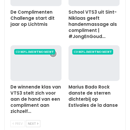
De Complimenten
School VTS3 uit Sint-
Challenge start dit
Niklaas geeft
jaar op Lichtmis
handenmassage als
compliment |
#JongEnGoud…
COMPLIMENTMOMENT
COMPLIMENTMOMENT
De winnende klas van
Marius Bado Rock
VTS3 stelt zich voor
danste de sterren
aan de hand van een
dichterbij op
compliment aan
Estivales de la danse
zichzelf…
PREV
NEXT