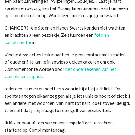
een paar: Zilverlingen, Wijzelingen, Goudjes…. Laat je hart
spreken en bezorg hen hét #Complimentmoment van hun leven
op Complimentendag. Want deze mensen zijn goud waard.
CHANGERS Iele Steen en Nancy Swerts konden niet wachten
en brachten al een bezoekje. Ze stuurden een
foto en
complimentje
in.
Vind je deze acties leuk maar heb je geen contact met scholen
of ouderen? Je kan je in sowieso ook engageren om ook
Complimentor te worden door
het ondertekenen van het
Complimentenpact
.
Iedereen is uniek en heeft iets waarin hij of zij uitblinkt. Dat
spontaan tegen elkaar zeggen als je iets unieks hoort of ziet bij
een andere, met woorden, van hart tot hart, doet zoveel deugd.
Je beseft dat jij bijdraagt tot een golf van positiviteit.
Ik kijk er naar uit om samen een rimpeleffect te creëren
startend op Complimentendag.