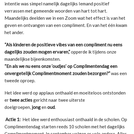
intentie was simpel namelijk dagelijks Iemand positief
verrassen met gemeende woorden van hart tot hart.
Maandelijks deelden we in een Zoom wat het effect is van het
geven en ontvangen van een compliment. En van het één kwam
het ander.
“Als kinderen de positieve vibes van een compliment nu eens
dagelijks zouden mogen ervaren,”
opperde ik tijdens onze
maandelijkse bijeenkomsten.
“En als we nu eens onze ‘oudjes’ op Complimentendag een
onvergetelijk Complimentmoment zouden bezorgen?”
was een
tweede oproep.
Het idee werd op applaus onthaald en moeiteloos ontstonden
er
twee acties
gericht naar twee uiterste
doelgroepen,
jong
en
oud
.
Actie 1:
Het idee werd enthousiast onthaald in de scholen. Op
Complimentendag starten reeds 10 scholen met het dagelijks
Complimentmoment. In september volgen er vele andere. Alles