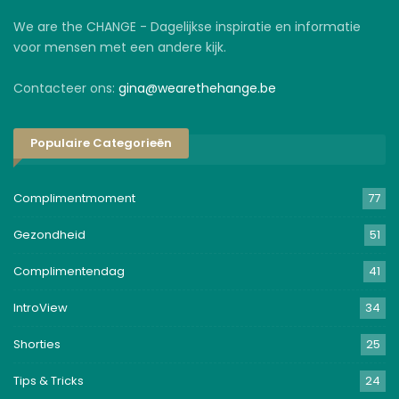
We are the CHANGE - Dagelijkse inspiratie en informatie
voor mensen met een andere kijk.
Contacteer ons:
gina@wearethehange.be
Populaire Categorieën
Complimentmoment
77
Gezondheid
51
Complimentendag
41
IntroView
34
Shorties
25
Tips & Tricks
24