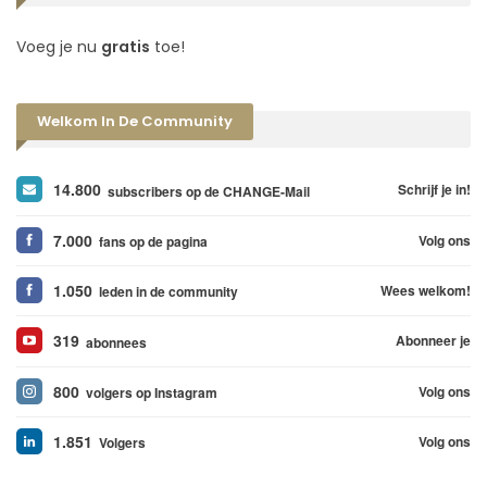
Voeg je nu
gratis
toe!
Welkom In De Community
14.800
Schrijf je in!
subscribers op de CHANGE-Mail
7.000
Volg ons
fans op de pagina
1.050
Wees welkom!
leden in de community
319
Abonneer je
abonnees
800
Volg ons
volgers op Instagram
1.851
Volg ons
Volgers