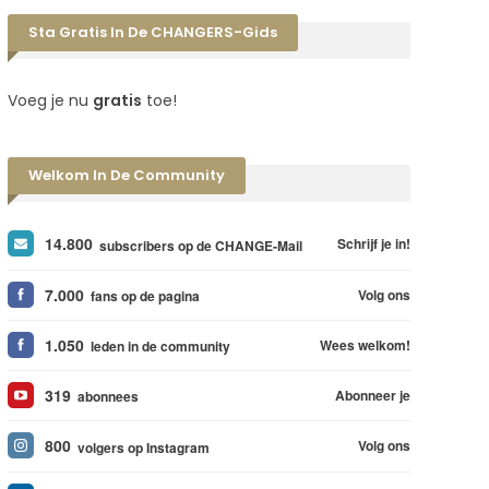
Sta Gratis In De CHANGERS-Gids
Voeg je nu
gratis
toe!
Welkom In De Community
14.800
Schrijf je in!
subscribers op de CHANGE-Mail
7.000
Volg ons
fans op de pagina
1.050
Wees welkom!
leden in de community
319
Abonneer je
abonnees
800
Volg ons
volgers op Instagram