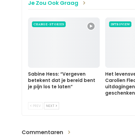
Je Zou Ook Graag
CHANGE-STORIES
INTROVIEW
Sabine Hess: “Vergeven
Het levensv
betekent dat je bereid bent
Carolien Fle
je pijn los te laten”
uitdagingen
geschenken
PREV
NEXT
Commentaren