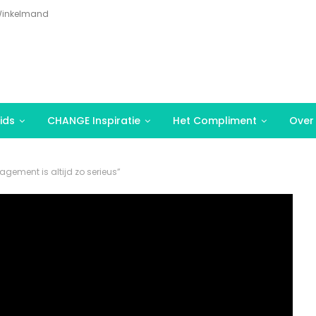
inkelmand
ids
CHANGE Inspiratie
Het Compliment
Over
ement is altijd zo serieus”