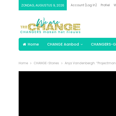
Account (Log In)
Profiel
W
ZONDAG, AUGUSTUS 9, 2026
Home
CHANGE Aanbod
CHANGERS-G
Home
CHANGE-Stories
Anja Vandenbergh: “Projectmanag