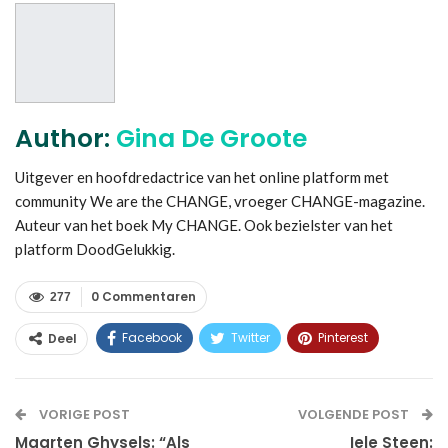
Author:
Gina De Groote
Uitgever en hoofdredactrice van het online platform met
community We are the CHANGE, vroeger CHANGE-magazine.
Auteur van het boek My CHANGE. Ook bezielster van het
platform DoodGelukkig.
0 Commentaren
277
Facebook
Twitter
Pinterest
Deel
WhatsApp
Linkedin
E-mail
VORIGE POST
VOLGENDE POST
Maarten Ghysels: “Als
Iele Steen: