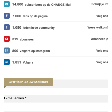
14.800
Schrijf je in!
subscribers op de CHANGE-Mail
7.000
Volg ons
fans op de pagina
1.050
Wees welkom!
leden in de community
319
Abonneer je
abonnees
800
Volg ons
volgers op Instagram
1.851
Volg ons
Volgers
Gratis In Jouw Mailbox
E-mailadres *