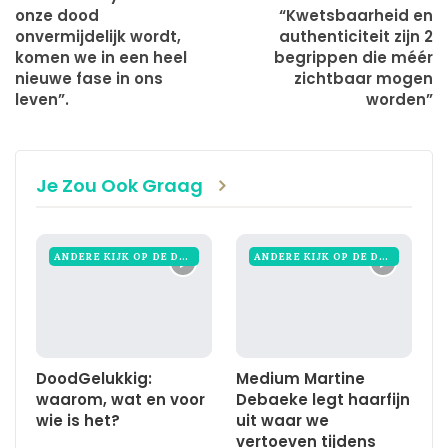
onze dood
“Kwetsbaarheid en
onvermijdelijk wordt,
authenticiteit zijn 2
komen we in een heel
begrippen die méér
nieuwe fase in ons
zichtbaar mogen
leven”.
worden”
Je Zou Ook Graag
ANDERE KIJK OP DE DOOD
ANDERE KIJK OP DE DOOD
DoodGelukkig:
Medium Martine
waarom, wat en voor
Debaeke legt haarfijn
wie is het?
uit waar we
vertoeven tijdens