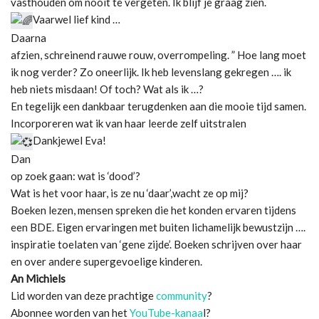
vasthouden om nooit te vergeten. Ik blijf je graag zien.
Vaarwel lief kind …
Daarna
afzien, schreinend rauwe rouw, overrompeling. ” Hoe lang moet
ik nog verder? Zo oneerlijk. Ik heb levenslang gekregen …. ik
heb niets misdaan! Of toch? Wat als ik …?
En tegelijk een dankbaar terugdenken aan die mooie tijd samen.
Incorporeren wat ik van haar leerde zelf uitstralen
Dankjewel Eva!
Dan
op zoek gaan: wat is ‘dood’?
Wat is het voor haar, is ze nu ‘daar’,wacht ze op mij?
Boeken lezen, mensen spreken die het konden ervaren tijdens
een BDE. Eigen ervaringen met buiten lichamelijk bewustzijn ….
inspiratie toelaten van ‘gene zijde’. Boeken schrijven over haar
en over andere supergevoelige kinderen.
An Michiels
Lid worden van deze prachtige
community
?
Abonnee worden van het
YouTube-kanaa
l?