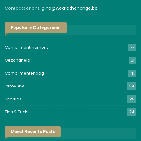
Contacteer ons:
gina@wearethehange.be
Populaire Categorieën
Complimentmoment
77
Gezondheid
51
Complimentendag
41
IntroView
34
Shorties
25
Tips & Tricks
24
Meest Recente Posts