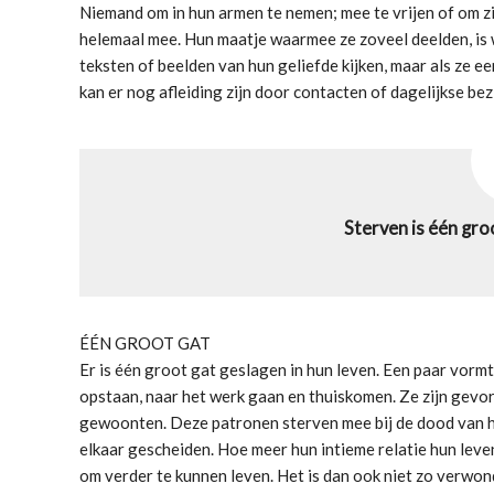
Niemand om in hun armen te nemen; mee te vrijen of om zi
helemaal mee. Hun maatje waarmee ze zoveel deelden, is w
teksten of beelden van hun geliefde kijken, maar als ze een
kan er nog afleiding zijn door contacten of dagelijkse be
Sterven is één gr
ÉÉN GROOT GAT
Er is één groot gat geslagen in hun leven. Een paar vorm
opstaan, naar het werk gaan en thuiskomen. Ze zijn gevo
gewoonten. Deze patronen sterven mee bij de dood van hun
elkaar gescheiden. Hoe meer hun intieme relatie hun leve
om verder te kunnen leven. Het is dan ook niet zo verwond