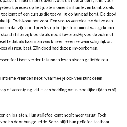
s passen. Tijdens het rouwen voelt dit heel anders, zelfs voor
 gebeurt precies op het juiste moment in hun leven komt. Zoals
toekomt of een cursus die toevallig op hun pad komt. De dood
kkelijk. Toch komt het voor. Een vrouw vertelde me dat ze een
ekomen dat zijn dood precies op het juiste moment was gekomen,
stond stil en zij bloeide als nooit tevoren.Hij voelde zich niet
sefte dat als haar man was blijven leven,ze waarschijnlijk uit
oces als resultaat. Zijn dood had deze pijnvoorkomen.
essentieel isom verder te kunnen leven alseen geliefde zou
l intieme vrienden hebt, waarmee je ook veel kunt delen
 of vereniging: dit is een bedding om in moeilijke tijden erbij
rken en loslaten. Hun geliefde komt nooit meer terug. Toch
voelen door hun geliefde. Soms blijft hun geliefde tastbaar