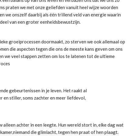
ms praten we met onze geliefden vanuit heel wijze woorden
n we onszelf daarbij als één trillend veld van energie waarin
rdeel van een groter eenheidsbewustzijn.
nieke groeiprocessen doormaakt, zo sterven we ook allemaal op
 komen die aspecten tegen die ons de meeste kans geven om ons
nen we veel stappen zetten om los te latenen tot de ultieme
roces
nde gebeurtenissen in je leven. Het raakt al
r en stiller, soms zachter en meer liefdevol,
w alleen achter in een leegte. Hun wereld stort in, elke dag wat
 kamer,niemand die glimlacht, tegen hen praat of hen plaagt.