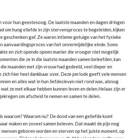
wen voor hun geestesoog. De laatste maanden en dagen dringen
d om hung eliefde in zijn stervensproces te begeleiden, kijken
le geschenken gaf. Ze waren intieme getuige van het fysieke
ijn aanvaardingsproces van het onvermijdelijke einde. Soms
akte en zich opende opeen manier die vroeger niet mogelijk
momenten die ze in die laatste maanden samen beleefden, kan
n die maanden met zijn vrouw had gedeeld, veel dieper en
e zich hier heel dankbaar over. Deze periode geeft vele mensen
ennen en alles wat in hun liefdesleven niet rond was, alsnog
 wat ze met elkaar hebben kunnen leven en delen.Helaas zijn er
gekregen om afscheid te nemen en samen te delen.
en is waarom? Waarom nu? De dood van een geliefde komt
waar maken en zoveel samen beleven. Dat maakt de pijn nog
at mensen geboren worden en sterven op het juiste moment, op