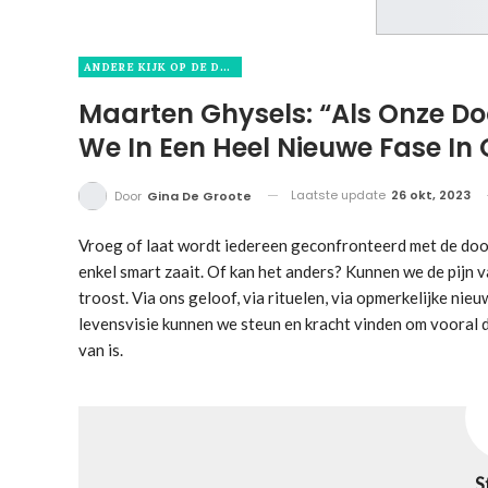
ANDERE KIJK OP DE DOOD
Maarten Ghysels: “Als Onze D
We In Een Heel Nieuwe Fase In 
Laatste update
26 okt, 2023
Door
Gina De Groote
Vroeg of laat wordt iedereen geconfronteerd met de dood.
enkel smart zaait. Of kan het anders? Kunnen we de pij
troost. Via ons geloof, via rituelen, via opmerkelijke ni
levensvisie kunnen we steun en kracht vinden om vooral 
van is.
S