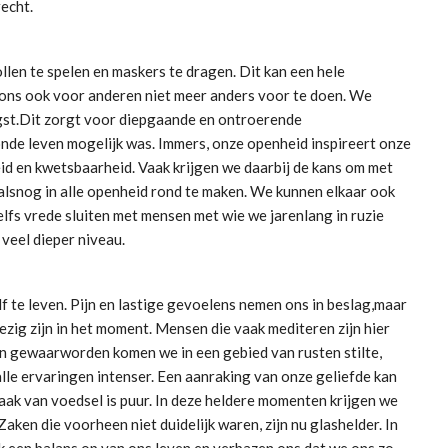
recht.
llen te spelen en maskers te dragen. Dit kan een hele
enons ook voor anderen niet meer anders voor te doen. We
ngst.Dit zorgt voor diepgaande en ontroerende
onde leven mogelijk was. Immers, onze openheid inspireert onze
eid en kwetsbaarheid. Vaak krijgen we daarbij de kans om met
alsnog in alle openheid rond te maken. We kunnen elkaar ook
lfs vrede sluiten met mensen met wie we jarenlang in ruzie
 veel dieper niveau.
e leven. Pijn en lastige gevoelens nemen ons in beslag,maar
ig zijn in het moment. Mensen die vaak mediteren zijn hier
n gewaarworden komen we in een gebied van rusten stilte,
 alle ervaringen intenser. Een aanraking van onze geliefde kan
aak van voedsel is puur. In deze heldere momenten krijgen we
aken die voorheen niet duidelijk waren, zijn nu glashelder. In
 een balans op van ons leven en verbazen ons dat we ons zo