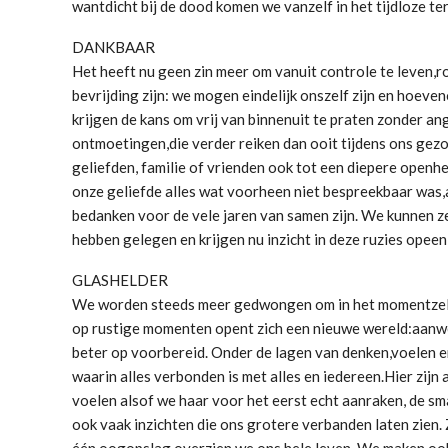
wantdicht bij de dood komen we vanzelf in het tijdloze te
DANKBAAR
Het heeft nu geen zin meer om vanuit controle te leven,ro
bevrijding zijn: we mogen eindelijk onszelf zijn en hoev
krijgen de kans om vrij van binnenuit te praten zonder a
ontmoetingen,die verder reiken dan ooit tijdens ons gez
geliefden, familie of vrienden ook tot een diepere openh
onze geliefde alles wat voorheen niet bespreekbaar was,
bedanken voor de vele jaren van samen zijn. We kunnen ze
hebben gelegen en krijgen nu inzicht in deze ruzies opeen
GLASHELDER
We worden steeds meer gedwongen om in het momentzelf t
op rustige momenten opent zich een nieuwe wereld:aanwez
beter op voorbereid. Onder de lagen van denken,voelen e
waarin alles verbonden is met alles en iedereen.Hier zijn
voelen alsof we haar voor het eerst echt aanraken, de sm
ook vaak inzichten die ons grotere verbanden laten zien. Z
één oogopslag overzien we ons hele leven. We maken ook