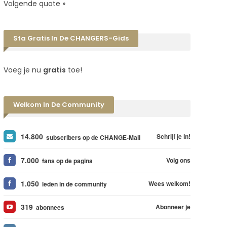
Volgende quote »
Sta Gratis In De CHANGERS-Gids
Voeg je nu
gratis
toe!
Welkom In De Community
14.800
Schrijf je in!
subscribers op de CHANGE-Mail
7.000
Volg ons
fans op de pagina
1.050
Wees welkom!
leden in de community
319
Abonneer je
abonnees