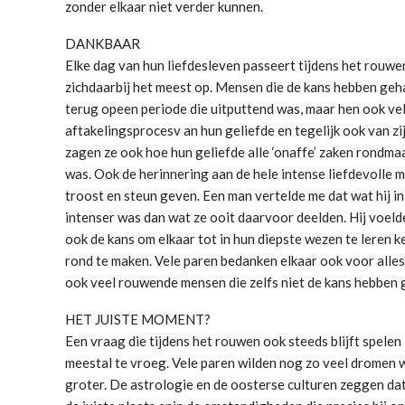
zonder elkaar niet verder kunnen.
DANKBAAR
Elke dag van hun liefdesleven passeert tijdens het rou
zichdaarbij het meest op. Mensen die de kans hebben geha
terug opeen periode die uitputtend was, maar hen ook ve
aftakelingsprocesv an hun geliefde en tegelijk ook van z
zagen ze ook hoe hun geliefde alle ‘onaffe’ zaken rondma
was. Ook de herinnering aan de hele intense liefdevolle 
troost en steun geven. Een man vertelde me dat wat hij i
intenser was dan wat ze ooit daarvoor deelden. Hij voeld
ook de kans om elkaar tot in hun diepste wezen te leren k
rond te maken. Vele paren bedanken elkaar ook voor alles
ook veel rouwende mensen die zelfs niet de kans hebben 
HET JUISTE MOMENT?
Een vraag die tijdens het rouwen ook steeds blijft spel
meestal te vroeg. Vele paren wilden nog zo veel dromen 
groter. De astrologie en de oosterse culturen zeggen d