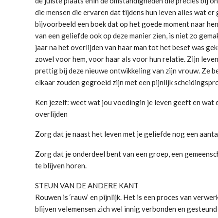
de juiste plaats enin de omstandigheden die precies bij on
die mensen die ervaren dat tijdens hun leven alles wat er
bijvoorbeeld een boek dat op het goede moment naar hen 
van een geliefde ook op deze manier zien, is niet zo gema
jaar na het overlijden van haar man tot het besef was g
zowel voor hem, voor haar als voor hun relatie. Zijn leven 
prettig bij deze nieuwe ontwikkeling van zijn vrouw. Ze be
elkaar zouden gegroeid zijn met een pijnlijk scheidingspr
Ken jezelf: weet wat jou voedingin je leven geeft en wat 
overlijden
Zorg dat je naast het leven met je geliefde nog een aanta
Zorg dat je onderdeel bent van een groep, een gemeenschap
te blijven horen.
STEUN VAN DE ANDERE KANT
Rouwen is ‘rauw’ en pijnlijk. Het is een proces van verwe
blijven velemensen zich wel innig verbonden en gesteund 