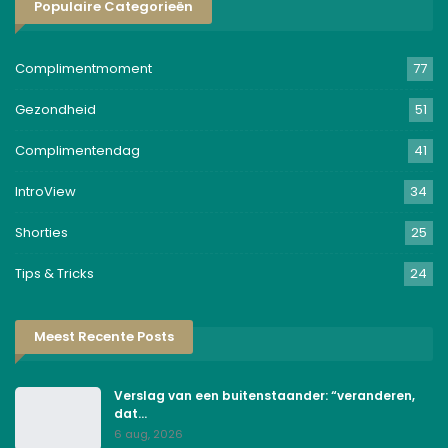
Populaire Categorieën
Complimentmoment
77
Gezondheid
51
Complimentendag
41
IntroView
34
Shorties
25
Tips & Tricks
24
Meest Recente Posts
Verslag van een buitenstaander: “veranderen,
dat…
6 aug, 2026