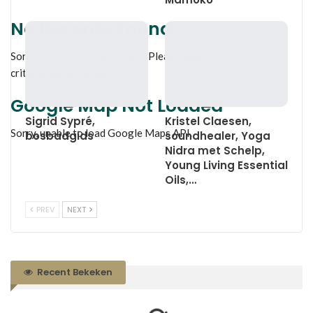
No Records Found
Sorry, no records were found. Please adjust your search
criteria and try again.
Google Map Not Loaded
Sigrid Sypré,
Kristel Claesen,
Sorry, unable to load Google Maps API.
bosbadgids
soundhealer, Yoga
Nidra met Schelp,
Young Living Essential
Oils,…
PREV
NEXT
Recent Bekeken