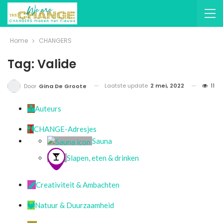
Home
CHANGERS
Tag: Valide
Laatste update
2 mei, 2022
11
Door
Gina De Groote
Auteurs
CHANGE-Adresjes
Sauna
Slapen, eten & drinken
Creativiteit & Ambachten
Natuur & Duurzaamheid