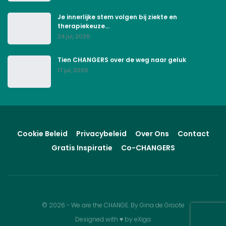
Je innerlijke stem volgen bij ziekte en
therapiekeuze…
24 jul, 2026
Tien CHANGERS over de weg naar geluk
17 jul, 2026
Cookie Beleid
Privacybeleid
Over Ons
Contact
Gratis Inspiratie
Co-CHANGERS
© 2026 - We are the CHANGE. By Gina de Groote
Designed with
♥
by
eXiga