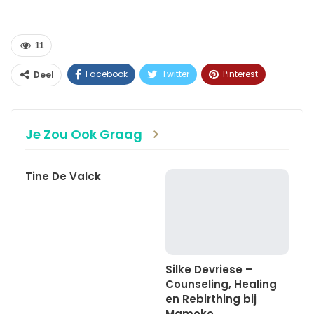
11
Facebook
Twitter
Pinterest
Deel
WhatsApp
Linkedin
E-mail
Je Zou Ook Graag
Tine De Valck
Silke Devriese –
Counseling, Healing
en Rebirthing bij
Mamoko