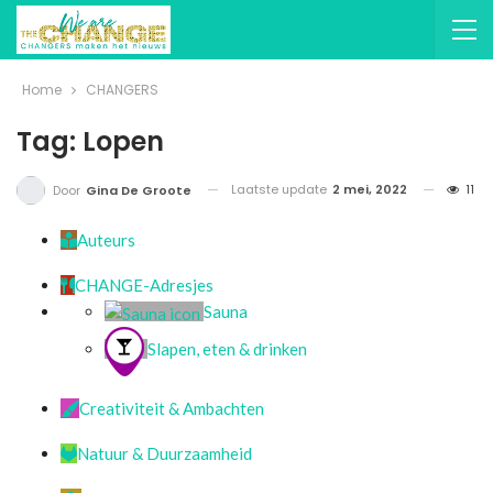
Home
CHANGERS
Tag: Lopen
Laatste update
2 mei, 2022
11
Door
Gina De Groote
Auteurs
CHANGE-Adresjes
Sauna
Slapen, eten & drinken
Creativiteit & Ambachten
Natuur & Duurzaamheid