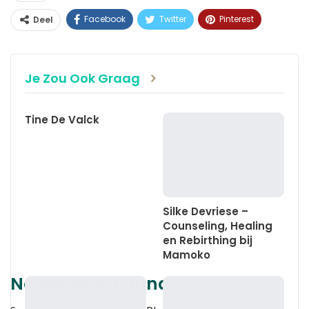
Facebook
Twitter
Pinterest
Deel
WhatsApp
Linkedin
E-mail
Je Zou Ook Graag
Tine De Valck
Silke Devriese –
Counseling, Healing
en Rebirthing bij
Mamoko
No Records Found