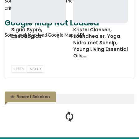
Sorry, no records were found. Please adjust your search
criteria and try again.
Google Map Not Loaded
Sigrid Sypré,
Kristel Claesen,
Sorry, unable to load Google Maps API.
bosbadgids
soundhealer, Yoga
Nidra met Schelp,
Young Living Essential
Oils,…
PREV
NEXT
Recent Bekeken