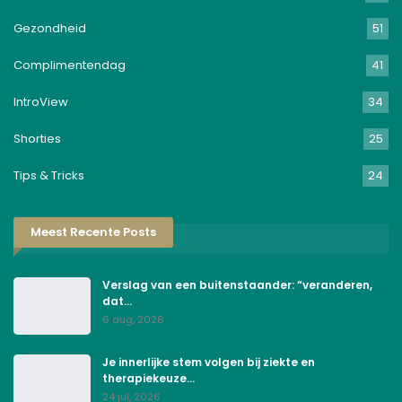
Gezondheid
51
Complimentendag
41
IntroView
34
Shorties
25
Tips & Tricks
24
Meest Recente Posts
Verslag van een buitenstaander: “veranderen,
dat…
6 aug, 2026
Je innerlijke stem volgen bij ziekte en
therapiekeuze…
24 jul, 2026