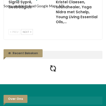
Sigrid Sypré,
Kristel Claesen,
Sorry, unable to load Google Maps API.
bosbadgids
soundhealer, Yoga
Nidra met Schelp,
Young Living Essential
Oils,…
PREV
NEXT
Recent Bekeken
Over Ons