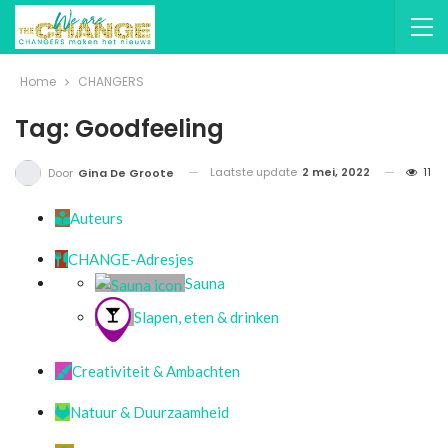
Home
CHANGERS
Tag: Goodfeeling
Laatste update
2 mei, 2022
11
Door
Gina De Groote
Auteurs
CHANGE-Adresjes
Sauna
Slapen, eten & drinken
Creativiteit & Ambachten
Natuur & Duurzaamheid