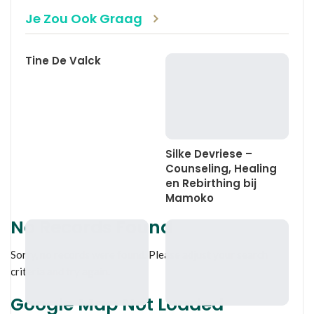
Je Zou Ook Graag
Tine De Valck
Silke Devriese –
Counseling, Healing
en Rebirthing bij
Mamoko
No Records Found
Sorry, no records were found. Please adjust your search
criteria and try again.
Google Map Not Loaded