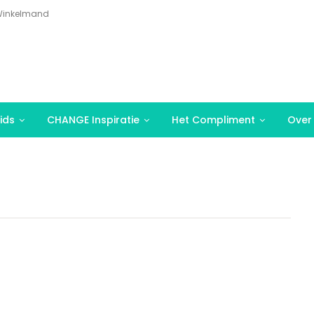
inkelmand
ids
CHANGE Inspiratie
Het Compliment
Over