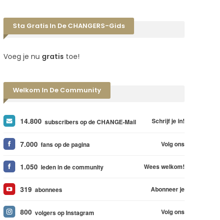
Sta Gratis In De CHANGERS-Gids
Voeg je nu
gratis
toe!
Welkom In De Community
14.800
Schrijf je in!
subscribers op de CHANGE-Mail
7.000
Volg ons
fans op de pagina
1.050
Wees welkom!
leden in de community
319
Abonneer je
abonnees
800
Volg ons
volgers op Instagram