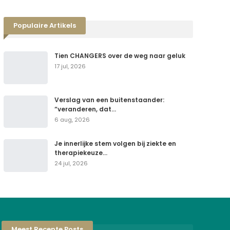
Populaire Artikels
Tien CHANGERS over de weg naar geluk
17 jul, 2026
Verslag van een buitenstaander:
“veranderen, dat…
6 aug, 2026
Je innerlijke stem volgen bij ziekte en
therapiekeuze…
24 jul, 2026
Meest Recente Posts