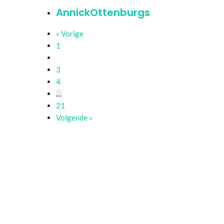
AnnickOttenburgs
« Vorige
Pagina
1
Pagina
2
Pagina
3
Pagina
4
…
Pagina
21
Volgende »