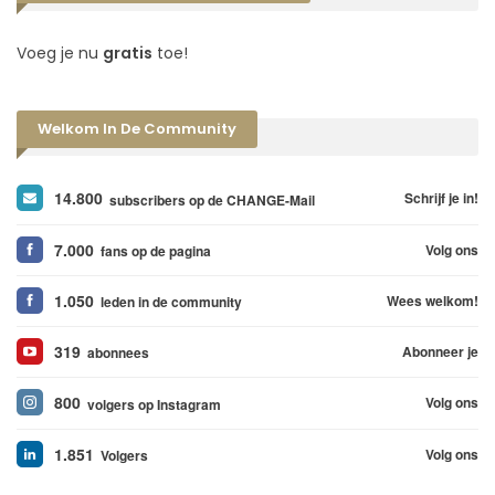
Voeg je nu
gratis
toe!
Welkom In De Community
14.800
Schrijf je in!
subscribers op de CHANGE-Mail
7.000
Volg ons
fans op de pagina
1.050
Wees welkom!
leden in de community
319
Abonneer je
abonnees
800
Volg ons
volgers op Instagram
1.851
Volg ons
Volgers