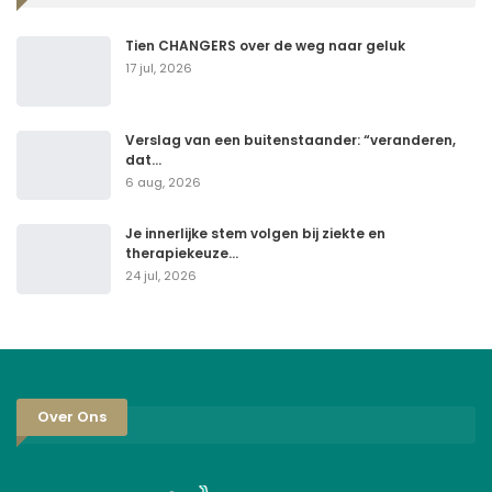
Tien CHANGERS over de weg naar geluk
17 jul, 2026
Verslag van een buitenstaander: “veranderen,
dat…
6 aug, 2026
Je innerlijke stem volgen bij ziekte en
therapiekeuze…
24 jul, 2026
Over Ons