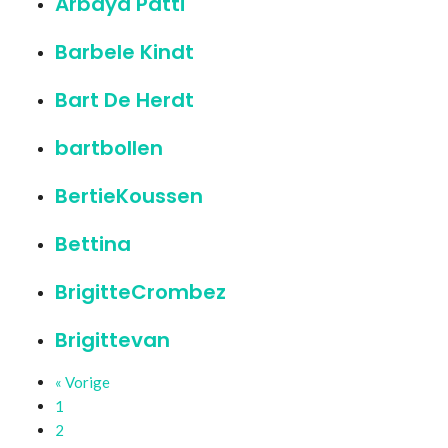
Arbaya Patti
Barbele Kindt
Bart De Herdt
bartbollen
BertieKoussen
Bettina
BrigitteCrombez
Brigittevan
« Vorige
Pagina
1
Pagina
2