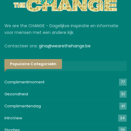
We are the CHANGE - Dagelijkse inspiratie en informatie
voor mensen met een andere kijk.
Contacteer ons:
gina@wearethehange.be
Populaire Categorieën
Complimentmoment
77
Gezondheid
51
Complimentendag
41
IntroView
34
Shorties
25