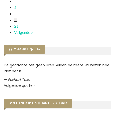
Pagina
3
Pagina
4
Pagina
5
…
Pagina
21
Volgende »
CHANGE Quote
De gedachte telt geen uren. Alleen de mens wil weten hoe
laat het is.
—
Eckhart Tolle
Volgende quote »
Sta Gratis In De CHANGERS-Gids