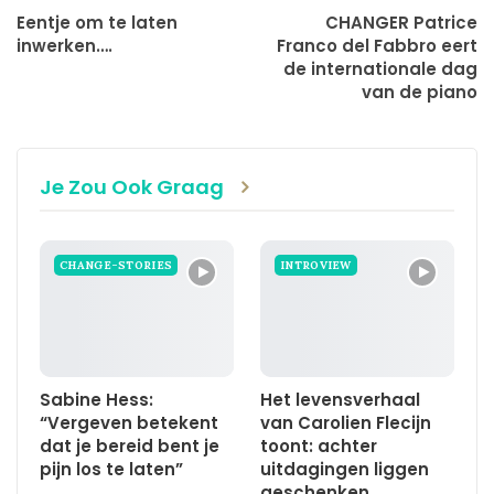
Eentje om te laten
CHANGER Patrice
inwerken….
Franco del Fabbro eert
de internationale dag
van de piano
Je Zou Ook Graag
CHANGE-STORIES
INTROVIEW
Sabine Hess:
Het levensverhaal
“Vergeven betekent
van Carolien Flecijn
dat je bereid bent je
toont: achter
pijn los te laten”
uitdagingen liggen
geschenken