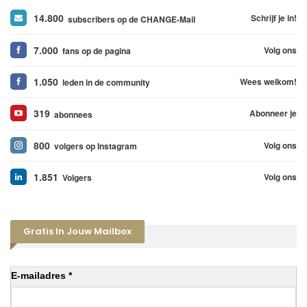
14.800
Schrijf je in!
subscribers op de CHANGE-Mail
7.000
Volg ons
fans op de pagina
1.050
Wees welkom!
leden in de community
319
Abonneer je
abonnees
800
Volg ons
volgers op Instagram
1.851
Volg ons
Volgers
Gratis In Jouw Mailbox
E-mailadres *