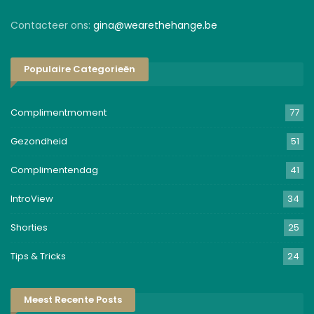
Contacteer ons:
gina@wearethehange.be
Populaire Categorieën
Complimentmoment
77
Gezondheid
51
Complimentendag
41
IntroView
34
Shorties
25
Tips & Tricks
24
Meest Recente Posts