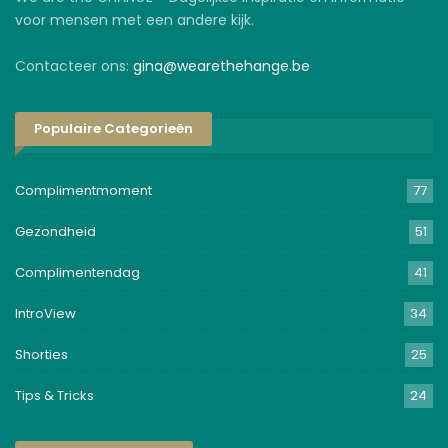
voor mensen met een andere kijk.
Contacteer ons:
gina@wearethehange.be
Populaire Categorieën
Complimentmoment
77
Gezondheid
51
Complimentendag
41
IntroView
34
Shorties
25
Tips & Tricks
24