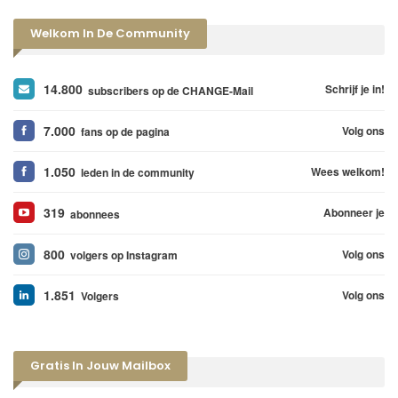
Welkom In De Community
14.800
Schrijf je in!
subscribers op de CHANGE-Mail
7.000
Volg ons
fans op de pagina
1.050
Wees welkom!
leden in de community
319
Abonneer je
abonnees
800
Volg ons
volgers op Instagram
1.851
Volg ons
Volgers
Gratis In Jouw Mailbox