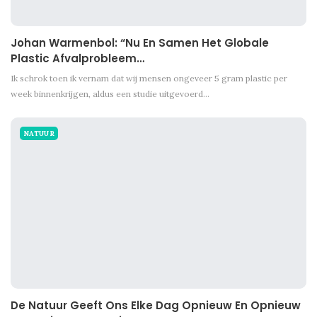
Johan Warmenbol: “Nu En Samen Het Globale
Plastic Afvalprobleem…
Ik schrok toen ik vernam dat wij mensen ongeveer 5 gram plastic per
week binnenkrijgen, aldus een studie uitgevoerd…
NATUUR
De Natuur Geeft Ons Elke Dag Opnieuw En Opnieuw