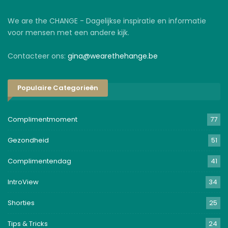
We are the CHANGE - Dagelijkse inspiratie en informatie
voor mensen met een andere kijk.
Contacteer ons:
gina@wearethehange.be
Populaire Categorieën
Complimentmoment
77
Gezondheid
51
Complimentendag
41
IntroView
34
Shorties
25
Tips & Tricks
24