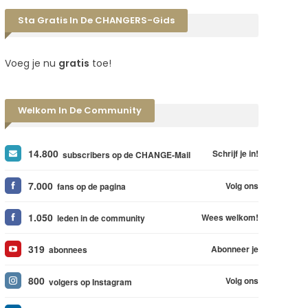
Sta Gratis In De CHANGERS-Gids
Voeg je nu
gratis
toe!
Welkom In De Community
14.800
Schrijf je in!
subscribers op de CHANGE-Mail
7.000
Volg ons
fans op de pagina
1.050
Wees welkom!
leden in de community
319
Abonneer je
abonnees
800
Volg ons
volgers op Instagram