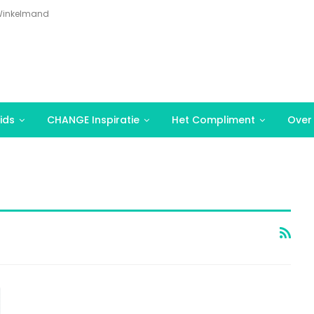
inkelmand
ids
CHANGE Inspiratie
Het Compliment
Over