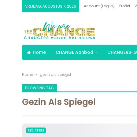
Account (Log In)
Profiel
W
VRIJDAG, AUGUSTUS 7, 2026
Home
CHANGE Aanbod
CHANGERS-G
Home
gezin als spiegel
BROWSING TAG
Gezin Als Spiegel
RELATIES