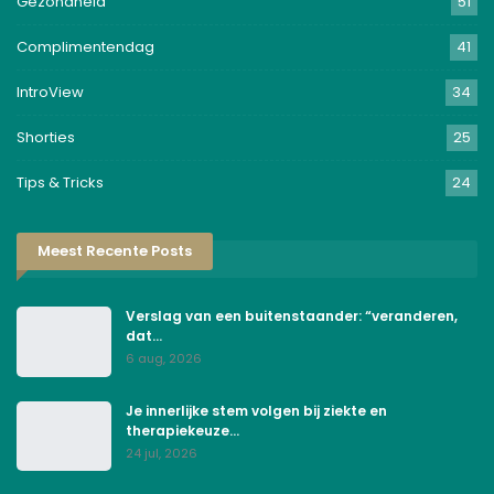
Gezondheid
51
Complimentendag
41
IntroView
34
Shorties
25
Tips & Tricks
24
Meest Recente Posts
Verslag van een buitenstaander: “veranderen,
dat…
6 aug, 2026
Je innerlijke stem volgen bij ziekte en
therapiekeuze…
24 jul, 2026