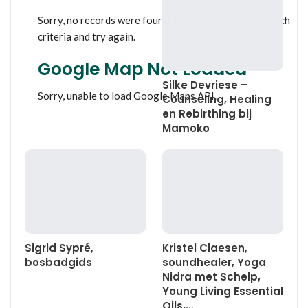
Sorry, no records were found. Please adjust your search
criteria and try again.
Google Map Not Loaded
Silke Devriese –
Sorry, unable to load Google Maps API.
Counseling, Healing
en Rebirthing bij
Mamoko
Sigrid Sypré,
Kristel Claesen,
bosbadgids
soundhealer, Yoga
Nidra met Schelp,
Young Living Essential
Oils,…