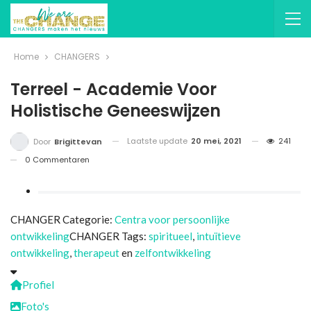
Home
CHANGERS
Terreel - Academie Voor
Holistische Geneeswijzen
Laatste update
20 mei, 2021
241
Door
Brigittevan
0 Commentaren
CHANGER Categorie:
Centra voor persoonlijke
ontwikkeling
CHANGER Tags:
spiritueel
,
intuïtieve
ontwikkeling
,
therapeut
en
zelfontwikkeling
Profiel
Foto's