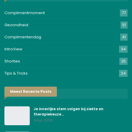
Complimentmoment
77
Gezondheid
51
Complimentendag
41
IntroView
34
Shorties
25
Tips & Tricks
24
Meest Recente Posts
Je innerlijke stem volgen bij ziekte en
therapiekeuze…
24 jul, 2026