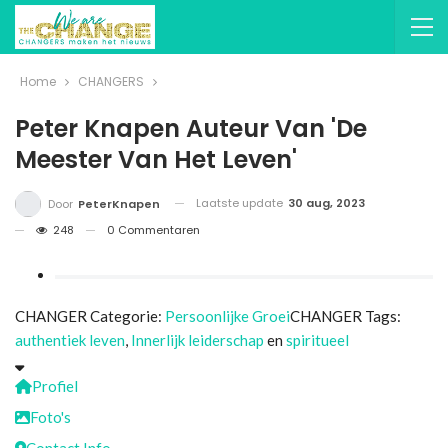
Home
CHANGERS
Peter Knapen Auteur Van 'De
Meester Van Het Leven'
Laatste update
30 aug, 2023
Door
PeterKnapen
248
0 Commentaren
CHANGER Categorie:
Persoonlijke Groei
CHANGER Tags:
authentiek leven
,
Innerlijk leiderschap
en
spiritueel
Profiel
Foto's
Contact Info