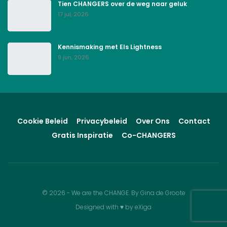
Tien CHANGERS over de weg naar geluk
17 jul, 2026
Kennismaking met Els Lightness
9 jun, 2026
Cookie Beleid
Privacybeleid
Over Ons
Contact
Gratis Inspiratie
Co-CHANGERS
© 2026 - We are the CHANGE. By Gina de Groote
Designed with
♥
by
eXiga