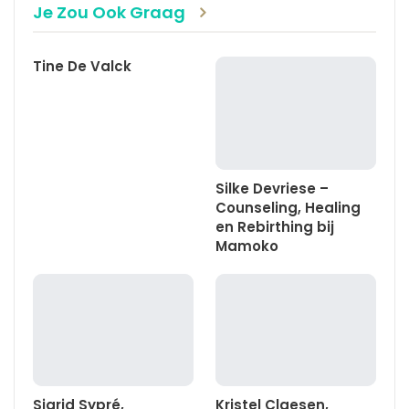
Je Zou Ook Graag
Tine De Valck
Silke Devriese –
Counseling, Healing
en Rebirthing bij
Mamoko
Sigrid Sypré,
Kristel Claesen,