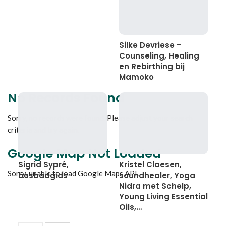
Silke Devriese –
Counseling, Healing
en Rebirthing bij
Mamoko
No Records Found
Sorry, no records were found. Please adjust your search
criteria and try again.
Google Map Not Loaded
Sigrid Sypré,
Kristel Claesen,
Sorry, unable to load Google Maps API.
bosbadgids
soundhealer, Yoga
Nidra met Schelp,
Young Living Essential
Oils,…