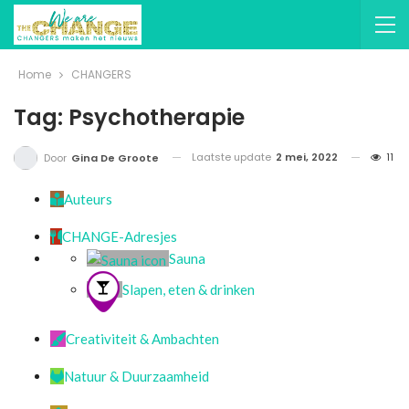
Home
CHANGERS
Tag: Psychotherapie
Laatste update
2 mei, 2022
11
Door
Gina De Groote
Auteurs
CHANGE-Adresjes
Sauna
Slapen, eten & drinken
Creativiteit & Ambachten
Natuur & Duurzaamheid