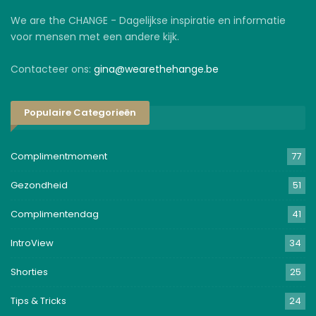
We are the CHANGE - Dagelijkse inspiratie en informatie
voor mensen met een andere kijk.
Contacteer ons:
gina@wearethehange.be
Populaire Categorieën
Complimentmoment
77
Gezondheid
51
Complimentendag
41
IntroView
34
Shorties
25
Tips & Tricks
24