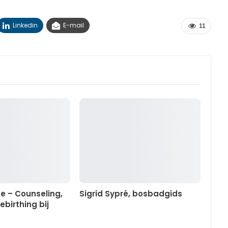
Linkedin
E-mail
11
se – Counseling,
Sigrid Sypré, bosbadgids
ebirthing bij