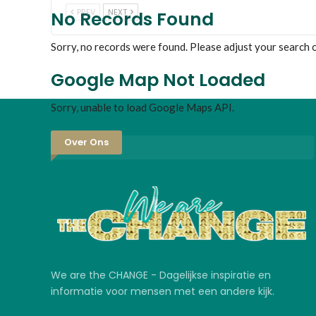
PREV
NEXT
No Records Found
Sorry, no records were found. Please adjust your search cr
Google Map Not Loaded
Sorry, unable to load Google Maps API.
Over Ons
We are the CHANGE - Dagelijkse inspiratie en
informatie voor mensen met een andere kijk.