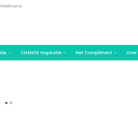
inkelmand
ids
CHANGE Inspiratie
Het Compliment
Over
11