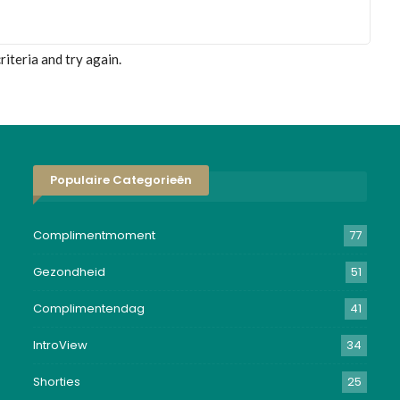
iteria and try again.
Populaire Categorieën
Complimentmoment
77
Gezondheid
51
Complimentendag
41
IntroView
34
Shorties
25