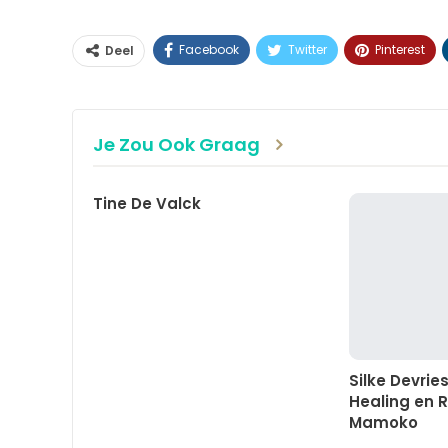
Facebook
Twitter
Pinterest
Deel
Je Zou Ook Graag
Tine De Valck
Silke Devrie
Healing en R
Mamoko