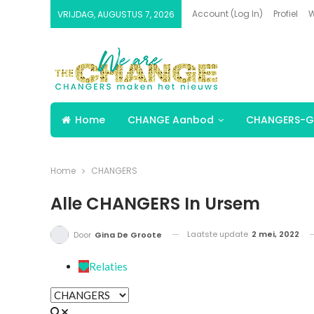
Account (Log In)
Profiel
W
VRIJDAG, AUGUSTUS 7, 2026
Home
CHANGE Aanbod
CHANGERS-G
Home
CHANGERS
Alle CHANGERS In Ursem
Laatste update
2 mei, 2022
Door
Gina De Groote
Relaties