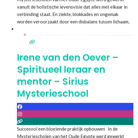
vanuit de holistische levensvisie dat alles met elkaar in
verbinding staat. En ziekte, blokkades en ongemak
worden veroorzaakt door een disbalans tussen lichaam,
geest & Ziel. Het is nu meer dan ooit, tijd om ons deze
meer dan 12.000 jaar oude Kennis en Wijsheid, te her-
Inneren. En
Lees meer...
Irene van den Oever –
Spiritueel leraar en
mentor – Sirius
Mysterieschool
Succesvol een bloeiende praktijk opbouwen In de
Mysteriescholen van het Oude Egypte werd gewerkt