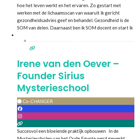
hoe het leven werkt en het ervaren. Zo gestart met
werken met de lichaamsscan van waaruit ik gericht
gezondheidsadvies geef en behandel. Gezondheid is de
SOM van delen. Daarnaast ben ik SOM docent en start ik
in september elk jaar met een nieuwe groep leergierige,
enthousiaste studenten die ook met zichzelf aan de
Lees
meer...
Irene van den Oever –
Founder Sirius
Mysterieschool
Co-CHANGER
Succesvol een bloeiende praktijk opbouwen In de
Mysteriescholen van het Oude Egypte werd gewerkt