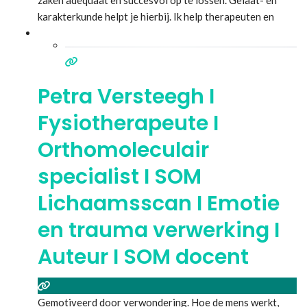
karakterkunde helpt je hierbij. Ik help therapeuten en
coaches om snel en nagenoeg foutloos fysieke en
mentale klachten bij hun klanten op te sporen zonder
voorafgaande kennis
Lees meer...
Petra Versteegh I
Fysiotherapeute I
Orthomoleculair
specialist I SOM
Lichaamsscan I Emotie
en trauma verwerking I
Auteur I SOM docent
Gemotiveerd door verwondering. Hoe de mens werkt,