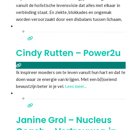
vanuit de holistische levensvisie dat alles met elkaar in
verbinding staat. En ziekte, blokkades en ongemak
worden veroorzaakt door een disbalans tussen lichaam,
geest & Ziel. Het is nu meer dan ooit, tijd om ons deze
meer dan 12.000 jaar oude Kennis en Wijsheid, te her-
Inneren. En
Lees meer...
Cindy Rutten – Power2u
Ik inspireer moeders om te leven vanuit hun hart en dat te
doen waar ze energie van krijgen. Met een b(l)oeiend
bewustzijn beter in je vel.
Lees meer...
Janine Grol – Nucleus