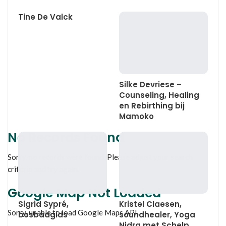
Tine De Valck
Silke Devriese –
Counseling, Healing
en Rebirthing bij
Mamoko
No Records Found
Sorry, no records were found. Please adjust your search
criteria and try again.
Google Map Not Loaded
Sigrid Sypré,
Kristel Claesen,
Sorry, unable to load Google Maps API.
bosbadgids
soundhealer, Yoga
Nidra met Schelp,