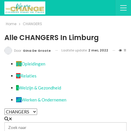
Home
CHANGERS
Alle CHANGERS In Limburg
Laatste update
2 mei, 2022
11
Door
Gina De Groote
Opleidingen
Relaties
Welzijn & Gezondheid
Werken & Ondernemen