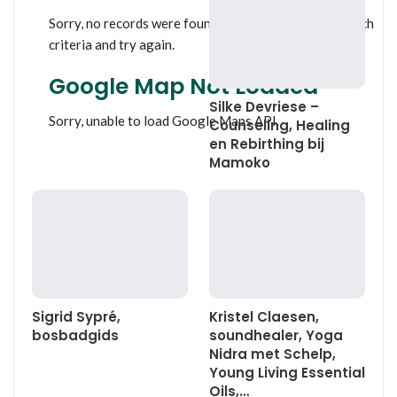
Sorry, no records were found. Please adjust your search
criteria and try again.
Google Map Not Loaded
Silke Devriese –
Sorry, unable to load Google Maps API.
Counseling, Healing
en Rebirthing bij
Mamoko
Sigrid Sypré,
Kristel Claesen,
bosbadgids
soundhealer, Yoga
Nidra met Schelp,
Young Living Essential
Oils,…