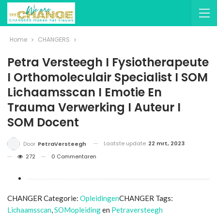
Home
CHANGERS
Petra Versteegh I Fysiotherapeute
I Orthomoleculair Specialist I SOM
Lichaamsscan I Emotie En
Trauma Verwerking I Auteur I
SOM Docent
Laatste update
22 mrt, 2023
Door
PetraVersteegh
272
0 Commentaren
CHANGER Categorie:
Opleidingen
CHANGER Tags:
Lichaamsscan
,
SOMopleiding
en
Petraversteegh