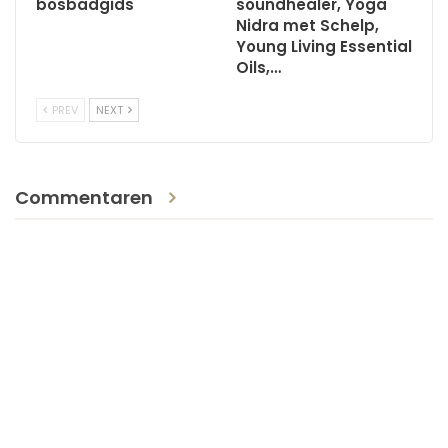
bosbadgids
soundhealer, Yoga
Nidra met Schelp,
Young Living Essential
Oils,…
PREV
NEXT
Commentaren