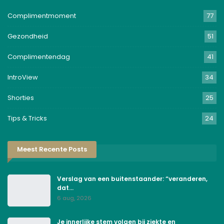
Complimentmoment
77
Gezondheid
51
Complimentendag
41
IntroView
34
Shorties
25
Tips & Tricks
24
Meest Recente Posts
Verslag van een buitenstaander: “veranderen,
dat…
6 aug, 2026
Je innerlijke stem volgen bij ziekte en