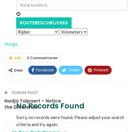
Vorige
0 Commentaren
636
Facebook
Twitter
Pinterest
Deel
WhatsApp
Linkedin
E-mail
VORIGE POST
Nadja Talpaert – Notice
No Records Found
the Difference
Sorry, no records were found. Please adjust your search
criteria and try again.