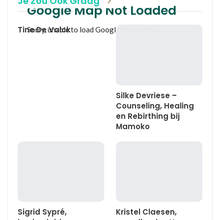
Je Zou Ook Graag
Google Map Not Loaded
Tine De Valck
Sorry, unable to load Google Maps API.
Silke Devriese –
Counseling, Healing
en Rebirthing bij
Mamoko
Sigrid Sypré,
Kristel Claesen,