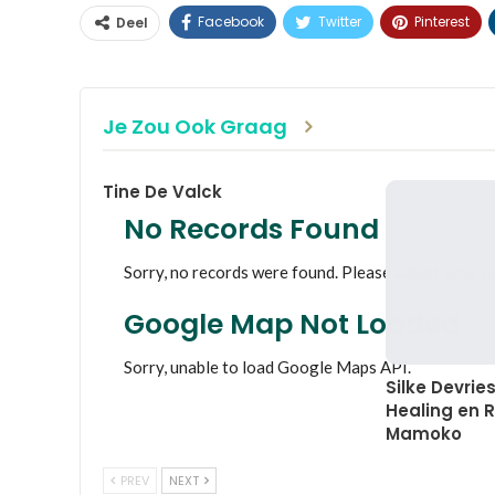
Facebook
Twitter
Pinterest
Deel
Je Zou Ook Graag
Tine De Valck
No Records Found
Sorry, no records were found. Please adjust your se
Google Map Not Loaded
Sorry, unable to load Google Maps API.
Silke Devrie
Healing en R
Mamoko
PREV
NEXT