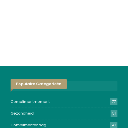
Populaire Categorieën
Complimentmoment
77
Gezondheid
51
Complimentendag
41