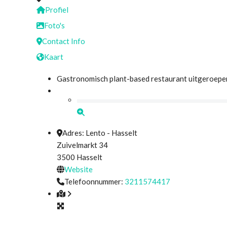
Profiel
Foto's
Contact Info
Kaart
Gastronomisch plant-based restaurant uitgeroepen
Adres:
Lento - Hasselt
Zuivelmarkt 34
3500
Hasselt
Website
Telefoonnummer:
3211574417