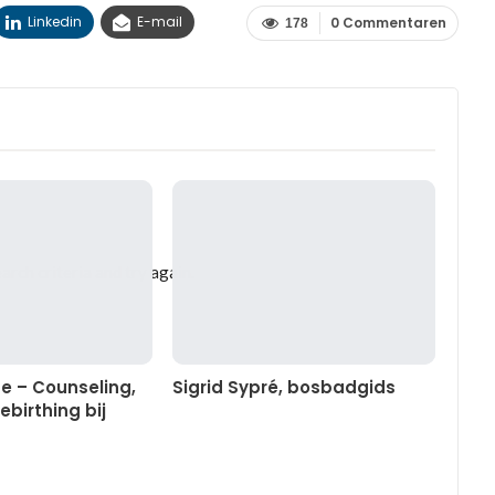
Linkedin
E-mail
0 Commentaren
178
arch criteria and try again.
se – Counseling,
Sigrid Sypré, bosbadgids
ebirthing bij