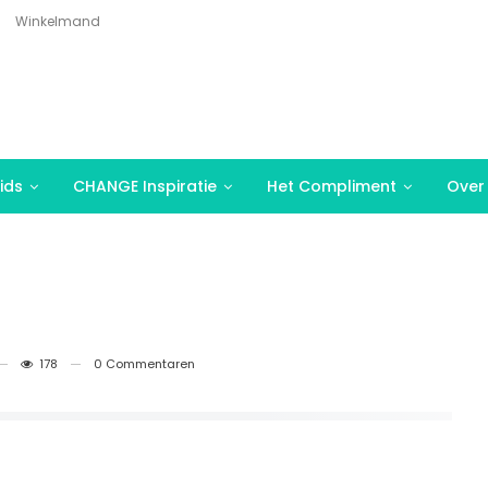
Winkelmand
ids
CHANGE Inspiratie
Het Compliment
Over
178
0 Commentaren