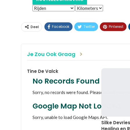
Facebook
Twitter
Pinterest
Deel
Je Zou Ook Graag
Tine De Valck
No Records Found
Sorry, no records were found. Please adjust your se
Google Map Not Loaded
Sorry, unable to load Google Maps API.
Silke Devrie
Healing en R