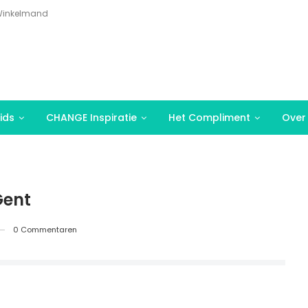
inkelmand
ids
CHANGE Inspiratie
Het Compliment
Over
Gent
0 Commentaren