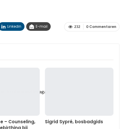
Linkedin
E-mail
0 Commentaren
232
arch criteria and try again.
se – Counseling,
Sigrid Sypré, bosbadgids
ebirthing bij