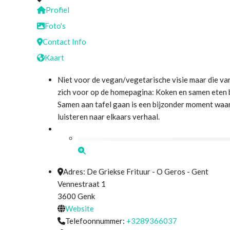
Profiel
Foto's
Contact Info
Kaart
Niet voor de vegan/vegetarische visie maar die va
zich voor op de homepagina: Koken en samen eten b
Samen aan tafel gaan is een bijzonder moment waarb
luisteren naar elkaars verhaal.
Adres:
De Griekse Frituur - O Geros - Gent
Vennestraat 1
3600
Genk
Website
Telefoonnummer:
+3289366037