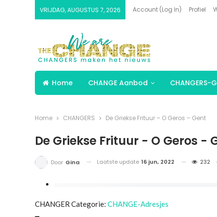
Account (Log In)
Profiel
W
VRIJDAG, AUGUSTUS 7, 2026
Home
CHANGE Aanbod
CHANGERS-G
Home
CHANGERS
De Griekse Frituur – O Geros – Gent
De Griekse Frituur - O Geros - 
Laatste update
16 jun, 2022
232
Door
Gina
CHANGER Categorie:
CHANGE-Adresjes