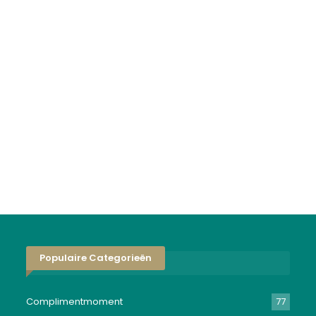
Populaire Categorieën
Complimentmoment
77