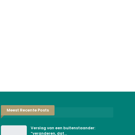
Meest Recente Posts
Verslag van een buitenstaander:
“veranderen, dat…