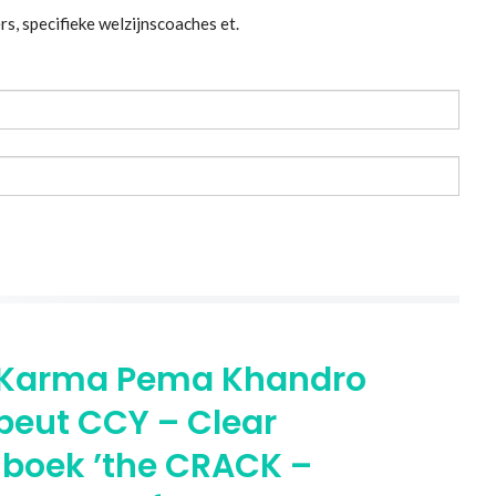
rs, specifieke welzijnscoaches et.
D Karma Pema Khandro
apeut CCY – Clear
 boek ’the CRACK –