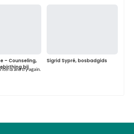
se – Counseling,
Sigrid Sypré, bosbadgids
ebirthing bij
iteria and try again.