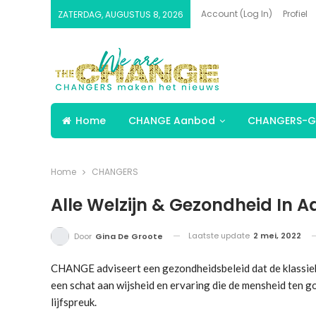
Account (Log In)
Profiel
ZATERDAG, AUGUSTUS 8, 2026
Home
CHANGE Aanbod
CHANGERS-G
Home
CHANGERS
Alle Welzijn & Gezondheid In A
Laatste update
2 mei, 2022
Door
Gina De Groote
CHANGE adviseert een gezondheidsbeleid dat de klassie
een schat aan wijsheid en ervaring die de mensheid ten go
lijfspreuk.