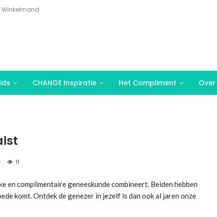
Winkelmand
ids
CHANGE Inspiratie
Het Compliment
Over
alst
11
ke en complimentaire geneeskunde combineert. Beiden hebben
ede komt. Ontdek de genezer in jezelf is dan ook al jaren onze