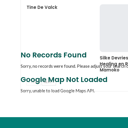
Tine De Valck
No Records Found
Silke Devrie
Healing en R
Sorry, no records were found. Please adjust your search cr
Mamoko
Google Map Not Loaded
PREV
NEXT
Sorry, unable to load Google Maps API.