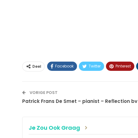
Facebook
Twitter
Pinterest
Deel
VORIGE POST
Patrick Frans De Smet – pianist – Reflection bv
Je Zou Ook Graag