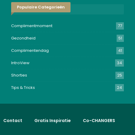
Populaire Categorieën
Complimentmoment
77
Gezondheid
51
Complimentendag
41
IntroView
34
Shorties
25
Tips & Tricks
24
Contact
Gratis Inspiratie
Co-CHANGERS