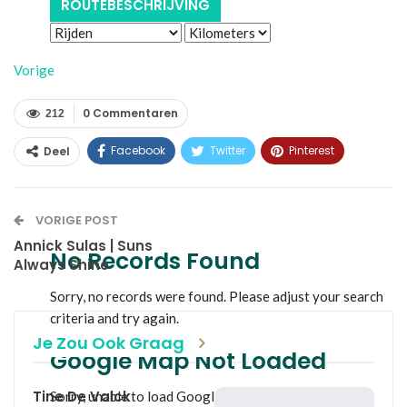
Vorige
0 Commentaren
212
Facebook
Twitter
Pinterest
Deel
WhatsApp
Linkedin
E-mail
VORIGE POST
Annick Sulas | Suns
No Records Found
Always Shine
Sorry, no records were found. Please adjust your search
criteria and try again.
Je Zou Ook Graag
Google Map Not Loaded
Tine De Valck
Sorry, unable to load Google Maps API.