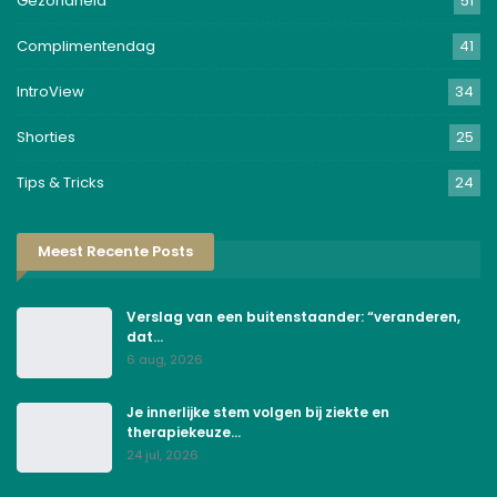
Gezondheid
51
Complimentendag
41
IntroView
34
Shorties
25
Tips & Tricks
24
Meest Recente Posts
Verslag van een buitenstaander: “veranderen,
dat…
6 aug, 2026
Je innerlijke stem volgen bij ziekte en
therapiekeuze…
24 jul, 2026