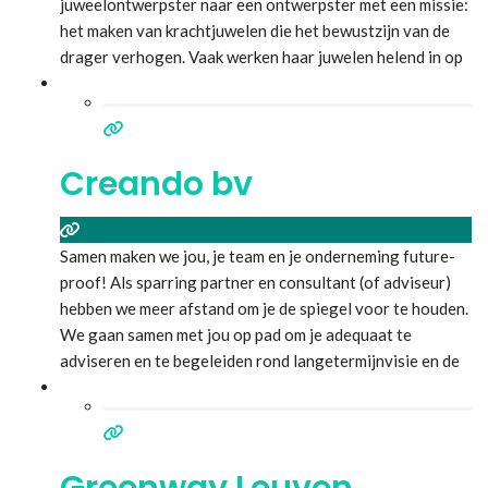
juweelontwerpster naar een ontwerpster met een missie:
het maken van krachtjuwelen die het bewustzijn van de
drager verhogen. Vaak werken haar juwelen helend in op
thema’s die op dat moment voor de persoon in kwestie
belangrijk zijn. Haar inspiratie vindt ze in oude culturen,
Lees meer...
Creando bv
Samen maken we jou, je team en je onderneming future-
proof! Als sparring partner en consultant (of adviseur)
hebben we meer afstand om je de spiegel voor te houden.
We gaan samen met jou op pad om je adequaat te
adviseren en te begeleiden rond langetermijnvisie en de
juiste koers, specifieke oplossingen en structuren voor je
organisatie of groei en ontwikkeling
Lees meer...
Greenway Leuven