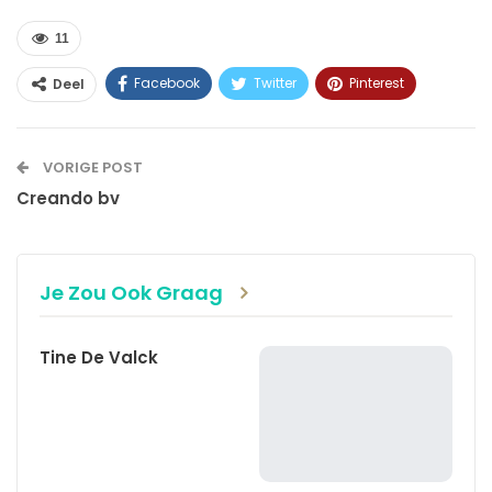
11
Facebook
Twitter
Pinterest
Deel
WhatsApp
Linkedin
E-mail
VORIGE POST
Creando bv
Je Zou Ook Graag
Tine De Valck