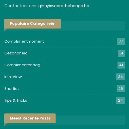
Contacteer ons:
gina@wearethehange.be
Populaire Categorieën
Complimentmoment
77
Gezondheid
51
Complimentendag
41
IntroView
34
Shorties
25
Tips & Tricks
24
Meest Recente Posts