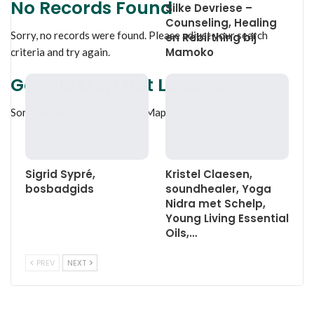
No Records Found
Silke Devriese –
Counseling, Healing
Sorry, no records were found. Please adjust your search
en Rebirthing bij
Mamoko
criteria and try again.
Google Map Not Loaded
Sorry, unable to load Google Maps API.
Sigrid Sypré,
Kristel Claesen,
bosbadgids
soundhealer, Yoga
Nidra met Schelp,
Young Living Essential
Oils,…
PREV
NEXT