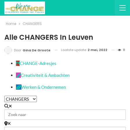
Home
CHANGERS
Alle CHANGERS In Leuven
Laatste update
2 mei, 2022
11
Door
Gina De Groote
CHANGE-Adresjes
Creativiteit & Ambachten
Werken & Ondernemen