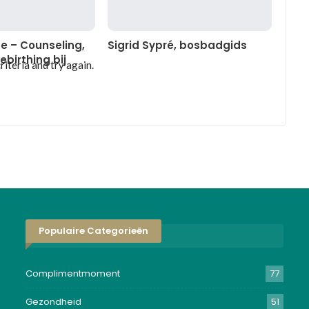
se – Counseling,
Sigrid Sypré, bosbadgids
ebirthing bij
iteria and try again.
Populaire Categorieën
Complimentmoment
77
Gezondheid
51