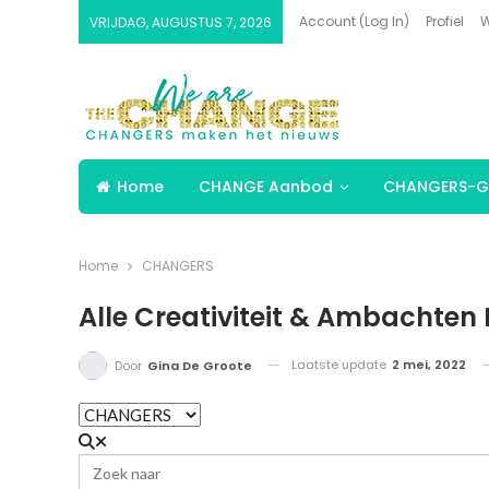
Account (Log In)
Profiel
W
VRIJDAG, AUGUSTUS 7, 2026
Home
CHANGE Aanbod
CHANGERS-G
Home
CHANGERS
Alle Creativiteit & Ambachten 
Laatste update
2 mei, 2022
Door
Gina De Groote