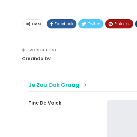
Facebook
Twitter
Pinterest
Deel
VORIGE POST
Creando bv
Je Zou Ook Graag
Tine De Valck