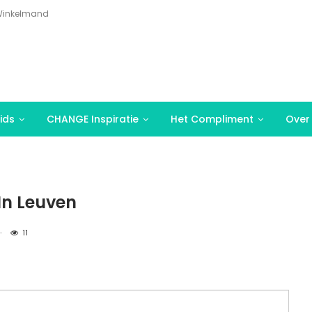
inkelmand
ids
CHANGE Inspiratie
Het Compliment
Over
In Leuven
11