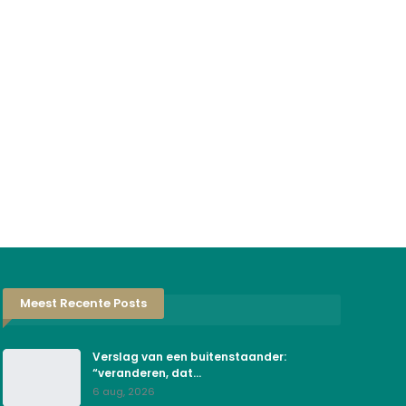
Meest Recente Posts
Verslag van een buitenstaander:
“veranderen, dat…
6 aug, 2026