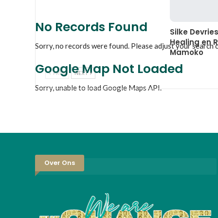
No Records Found
Silke Devrie
Healing en R
Sorry, no records were found. Please adjust your search cr
Mamoko
Google Map Not Loaded
PREV
NEXT
Sorry, unable to load Google Maps API.
Over Ons